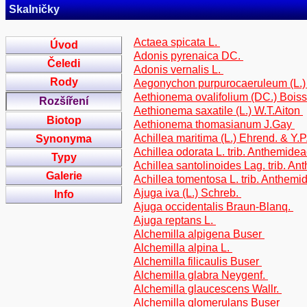
Skalničky
Actaea spicata L.
Úvod
Adonis pyrenaica DC.
Čeledi
Adonis vernalis L.
Rody
Aegonychon purpurocaeruleum (L.
Aethionema ovalifolium (DC.) Bois
Rozšíření
Aethionema saxatile (L.) W.T.Aiton
Biotop
Aethionema thomasianum J.Gay
Achillea maritima (L.) Ehrend. & Y.
Synonyma
Achillea odorata L. trib. Anthemide
Typy
Achillea santolinoides Lag. trib. A
Galerie
Achillea tomentosa L. trib. Anthemi
Ajuga iva (L.) Schreb.
Info
Ajuga occidentalis Braun-Blanq.
Ajuga reptans L.
Alchemilla alpigena Buser
Alchemilla alpina L.
Alchemilla filicaulis Buser
Alchemilla glabra Neygenf.
Alchemilla glaucescens Wallr.
Alchemilla glomerulans Buser