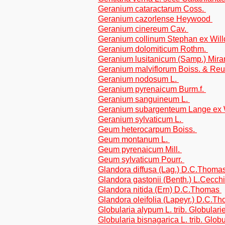
Geranium cataractarum Coss.
Geranium cazorlense Heywood
Geranium cinereum Cav.
Geranium collinum Stephan ex Will
Geranium dolomiticum Rothm.
Geranium lusitanicum (Samp.) Mir
Geranium malviflorum Boiss. & Reu
Geranium nodosum L.
Geranium pyrenaicum Burm.f.
Geranium sanguineum L.
Geranium subargenteum Lange ex 
Geranium sylvaticum L.
Geum heterocarpum Boiss.
Geum montanum L.
Geum pyrenaicum Mill.
Geum sylvaticum Pourr.
Glandora diffusa (Lag.) D.C.Thoma
Glandora gastonii (Benth.) L.Cecch
Glandora nitida (Ern) D.C.Thomas
Glandora oleifolia (Lapeyr.) D.C.T
Globularia alypum L. trib. Globulari
Globularia bisnagarica L. trib. Glob