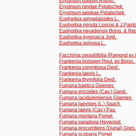
Erysimum popovii Rothm.
Erysimum rondae Polatschek
Erysimum seipkae Polatschek
Euphorbia amygdaloides L.
Euphorbia minuta Loscos & J.Pard
Euphorbia nevadensis Boiss. & Re
Euphorbia pyrenaica Jord.
Euphorbia spinosa L.
Facchinia cerastiifolia (Ramond ex 
Frankenia boissieri Reut. ex Boiss.
Frankenia corymbosa Desf.
Frankenia laevis L.
Frankenia thymifolia Desf.
Fumana baetica Güemes
Fumana ericoides (Cav.) Gand.
Fumana lacidulemiensis Güemes
Fumana laevipes (L.) Spach
Fumana laevis (Cav.) Pau
Fumana montana Pomel
Fumana paradoxa Heywood
Fumana procumbens (Dunal) Gren.
Fumana scoparia Pomel