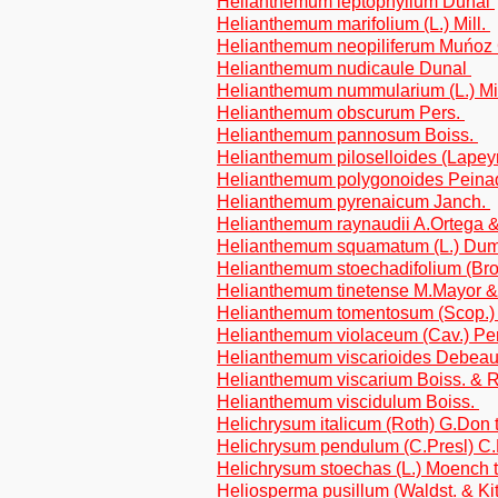
Helianthemum leptophyllum Dunal
Helianthemum marifolium (L.) Mill.
Helianthemum neopiliferum Muńoz
Helianthemum nudicaule Dunal
Helianthemum nummularium (L.) Mi
Helianthemum obscurum Pers.
Helianthemum pannosum Boiss.
Helianthemum piloselloides (Lapey
Helianthemum polygonoides Peinad
Helianthemum pyrenaicum Janch.
Helianthemum raynaudii A.Ortega &
Helianthemum squamatum (L.) Du
Helianthemum stoechadifolium (Brot
Helianthemum tinetense M.Mayor &
Helianthemum tomentosum (Scop.)
Helianthemum violaceum (Cav.) Pe
Helianthemum viscarioides Debeau
Helianthemum viscarium Boiss. & 
Helianthemum viscidulum Boiss.
Helichrysum italicum (Roth) G.Don 
Helichrysum pendulum (C.Presl) C.P
Helichrysum stoechas (L.) Moench t
Heliosperma pusillum (Waldst. & Ki