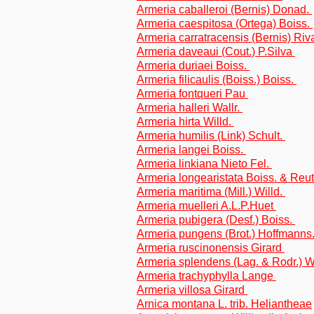
Armeria caballeroi (Bernis) Donad.
Armeria caespitosa (Ortega) Boiss.
Armeria carratracensis (Bernis) Riv
Armeria daveaui (Cout.) P.Silva
Armeria duriaei Boiss.
Armeria filicaulis (Boiss.) Boiss.
Armeria fontqueri Pau
Armeria halleri Wallr.
Armeria hirta Willd.
Armeria humilis (Link) Schult.
Armeria langei Boiss.
Armeria linkiana Nieto Fel.
Armeria longearistata Boiss. & Reu
Armeria maritima (Mill.) Willd.
Armeria muelleri A.L.P.Huet
Armeria pubigera (Desf.) Boiss.
Armeria pungens (Brot.) Hoffmanns
Armeria ruscinonensis Girard
Armeria splendens (Lag. & Rodr.)
Armeria trachyphylla Lange
Armeria villosa Girard
Arnica montana L. trib. Heliantheae