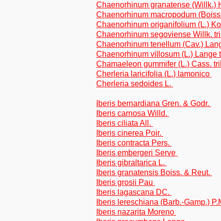
Chaenorhinum granatense (Willk.) Ho
Chaenorhinum macropodum (Boiss. &
Chaenorhinum origanifolium (L.) Kost
Chaenorhinum segoviense Willk. trib
Chaenorhinum tenellum (Cav.) Lange
Chaenorhinum villosum (L.) Lange tr
Chamaeleon gummifer (L.) Cass. tr
Cherleria laricifolia (L.) Iamonico
Cherleria sedoides L.
Iberis bernardiana Gren. & Godr.
Iberis carnosa Willd.
Iberis ciliata All.
Iberis cinerea Poir.
Iberis contracta Pers.
Iberis embergeri Serve
Iberis gibraltarica L.
Iberis granatensis Boiss. & Reut.
Iberis grosii Pau
Iberis lagascana DC.
Iberis lereschiana (Barb.-Gamp.) P.
Iberis nazarita Moreno