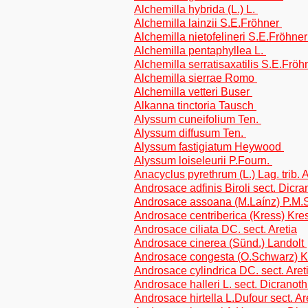
Alchemilla hybrida (L.) L.
Alchemilla lainzii S.E.Fröhner
Alchemilla nietofelineri S.E.Fröhne
Alchemilla pentaphyllea L.
Alchemilla serratisaxatilis S.E.Frö
Alchemilla sierrae Romo
Alchemilla vetteri Buser
Alkanna tinctoria Tausch
Alyssum cuneifolium Ten.
Alyssum diffusum Ten.
Alyssum fastigiatum Heywood
Alyssum loiseleurii P.Fourn.
Anacyclus pyrethrum (L.) Lag. trib.
Androsace adfinis Biroli sect. Dicra
Androsace assoana (M.Laínz) P.M.
Androsace centriberica (Kress) Kr
Androsace ciliata DC. sect. Aretia
Androsace cinerea (Sünd.) Landolt
Androsace congesta (O.Schwarz) 
Androsace cylindrica DC. sect. Aret
Androsace halleri L. sect. Dicranoth
Androsace hirtella L.Dufour sect. Ar