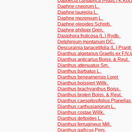
Daboecia cantabrica (Huds.) K.Ko
Daphne cneorum L.
Daphne laureola L.
Daphne mezereum L.
Daphne oleoides Schreb.
Daphne philippi Gren.
Dasiphora fruticosa (L.) Rydb.
Delphinium montanum DC.
Descurainia tanacetifolia (L.) Prantl
Dianthus algetanus Graells ex F.N.
Dianthus anticarius Boiss. & Reut.
Dianthus attenuatus Sm.
Dianthus barbatus L.
Dianthus benearnensis Loret
Dianthus boissieri Willk.
Dianthus brachyanthus Boiss.
Dianthus broteri Boiss. & Reut.
Dianthus caespitosifolius Planellas
Dianthus carthusianorum L.
Dianthus costae Willk.
Dianthus deltoides L.
Dianthus ferrugineus Mill.
Dianthus gallicus Pers.