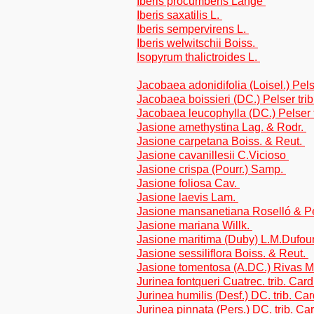
Iberis procumbens Lange
Iberis saxatilis L.
Iberis sempervirens L.
Iberis welwitschii Boiss.
Isopyrum thalictroides L.
Jacobaea adonidifolia (Loisel.) Pe
Jacobaea boissieri (DC.) Pelser tr
Jacobaea leucophylla (DC.) Pelser 
Jasione amethystina Lag. & Rodr.
Jasione carpetana Boiss. & Reut.
Jasione cavanillesii C.Vicioso
Jasione crispa (Pourr.) Samp.
Jasione foliosa Cav.
Jasione laevis Lam.
Jasione mansanetiana Roselló & P
Jasione mariana Willk.
Jasione maritima (Duby) L.M.Dufou
Jasione sessiliflora Boiss. & Reut.
Jasione tomentosa (A.DC.) Rivas M
Jurinea fontqueri Cuatrec. trib. Car
Jurinea humilis (Desf.) DC. trib. C
Jurinea pinnata (Pers.) DC. trib. C