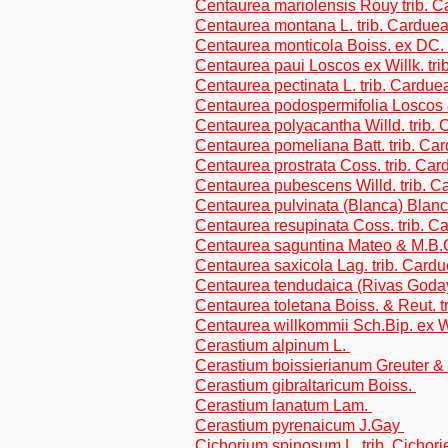
Centaurea mariolensis Rouy trib. 
Centaurea montana L. trib. Cardue
Centaurea monticola Boiss. ex DC. 
Centaurea paui Loscos ex Willk. tr
Centaurea pectinata L. trib. Cardue
Centaurea podospermifolia Loscos 
Centaurea polyacantha Willd. trib.
Centaurea pomeliana Batt. trib. Ca
Centaurea prostrata Coss. trib. Ca
Centaurea pubescens Willd. trib. 
Centaurea pulvinata (Blanca) Blanc
Centaurea resupinata Coss. trib. C
Centaurea saguntina Mateo & M.B.C
Centaurea saxicola Lag. trib. Card
Centaurea tendudaica (Rivas Goday
Centaurea toletana Boiss. & Reut. t
Centaurea willkommii Sch.Bip. ex Wi
Cerastium alpinum L.
Cerastium boissierianum Greuter &
Cerastium gibraltaricum Boiss.
Cerastium lanatum Lam.
Cerastium pyrenaicum J.Gay
Cichorium spinosum L. trib. Cichor