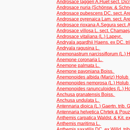
Androsace laggeri A.Huet sect. Dicr
Androsace nuria (Schönsw. & Schnee
Androsace pubescens DC. sect. Are
Androsace pyrenaica Lam. sect. Are
Androsace rioxana A.Segura sect. A
Androsace villosa L. sect. Chamae
Androsace vitaliana (L.) Lapeyr.
Andryala agardhii Haens. ex DC. tri
Andryala ragusina L.
Anemonastrum narcissiflorum (L.) 
Anemone coronaria L.
Anemone palmata L.
Anemone pavoniana Boiss.
Anemonoides albida (Mariz) Holub
Anemonoides nemorosa (L.) Holub
Anemonoides ranunculoides (L.) H
Anchusa granatensis Boiss.
Anchusa undulata L.
Antennaria dioica (L.) Gaertn. trib.
Antennaria helvetica Chrtek & Pouz
Anthemis carpatica Waldst. & Kit. ex
Anthemis maritima L.
Anthemis saxatilis DC. ex Willd. tr