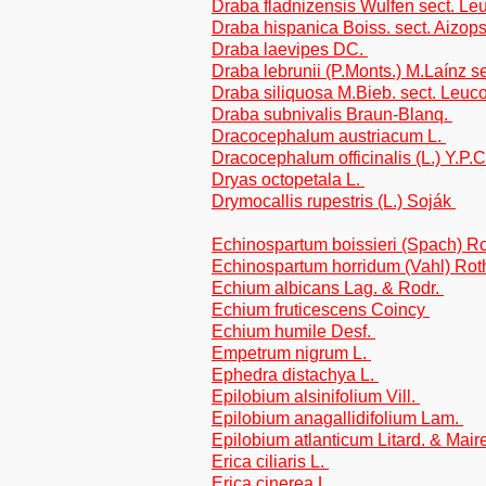
Draba fladnizensis Wulfen sect. L
Draba hispanica Boiss. sect. Aizops
Draba laevipes DC.
Draba lebrunii (P.Monts.) M.Laínz se
Draba siliquosa M.Bieb. sect. Leuc
Draba subnivalis Braun-Blanq.
Dracocephalum austriacum L.
Dracocephalum officinalis (L.) Y.P
Dryas octopetala L.
Drymocallis rupestris (L.) Soják
Echinospartum boissieri (Spach) Ro
Echinospartum horridum (Vahl) Roth
Echium albicans Lag. & Rodr.
Echium fruticescens Coincy
Echium humile Desf.
Empetrum nigrum L.
Ephedra distachya L.
Epilobium alsinifolium Vill.
Epilobium anagallidifolium Lam.
Epilobium atlanticum Litard. & Mair
Erica ciliaris L.
Erica cinerea L.