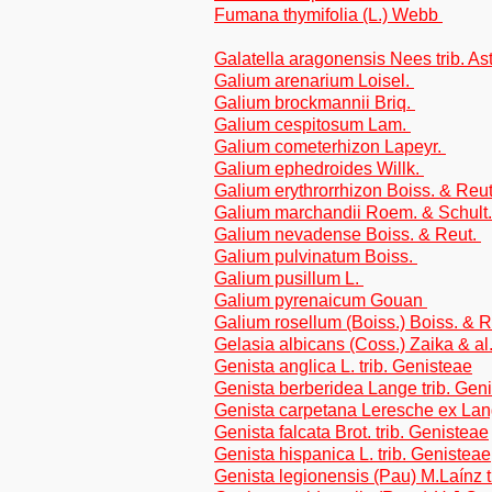
Fumana thymifolia (L.) Webb
Galatella aragonensis Nees trib. As
Galium arenarium Loisel.
Galium brockmannii Briq.
Galium cespitosum Lam.
Galium cometerhizon Lapeyr.
Galium ephedroides Willk.
Galium erythrorrhizon Boiss. & Reu
Galium marchandii Roem. & Schult
Galium nevadense Boiss. & Reut.
Galium pulvinatum Boiss.
Galium pusillum L.
Galium pyrenaicum Gouan
Galium rosellum (Boiss.) Boiss. & 
Gelasia albicans (Coss.) Zaika & al.
Genista anglica L. trib. Genisteae
Genista berberidea Lange trib. Gen
Genista carpetana Leresche ex Lang
Genista falcata Brot. trib. Genisteae
Genista hispanica L. trib. Genisteae
Genista legionensis (Pau) M.Laínz t