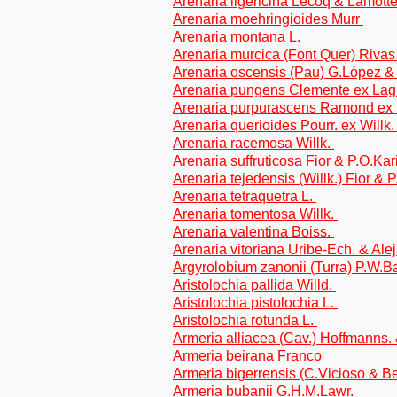
Arenaria ligericina Lecoq & Lamott
Arenaria moehringioides Murr
Arenaria montana L.
Arenaria murcica (Font Quer) Rivas 
Arenaria oscensis (Pau) G.López & 
Arenaria pungens Clemente ex Lag
Arenaria purpurascens Ramond ex
Arenaria querioides Pourr. ex Willk
Arenaria racemosa Willk.
Arenaria suffruticosa Fior & P.O.Kar
Arenaria tejedensis (Willk.) Fior & 
Arenaria tetraquetra L.
Arenaria tomentosa Willk.
Arenaria valentina Boiss.
Arenaria vitoriana Uribe-Ech. & Al
Argyrolobium zanonii (Turra) P.W.Bal
Aristolochia pallida Willd.
Aristolochia pistolochia L.
Aristolochia rotunda L.
Armeria alliacea (Cav.) Hoffmanns.
Armeria beirana Franco
Armeria bigerrensis (C.Vicioso & Be
Armeria bubanii G.H.M.Lawr.