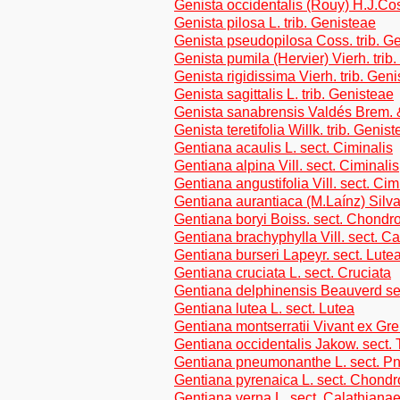
Genista occidentalis (Rouy) H.J.Cos
Genista pilosa L. trib. Genisteae
Genista pseudopilosa Coss. trib. G
Genista pumila (Hervier) Vierh. trib
Genista rigidissima Vierh. trib. Gen
Genista sagittalis L. trib. Genisteae
Genista sanabrensis Valdés Brem. & 
Genista teretifolia Willk. trib. Genis
Gentiana acaulis L. sect. Ciminalis
Gentiana alpina Vill. sect. Ciminalis
Gentiana angustifolia Vill. sect. Cim
Gentiana aurantiaca (M.Laínz) Silva
Gentiana boryi Boiss. sect. Chondr
Gentiana brachyphylla Vill. sect. C
Gentiana burseri Lapeyr. sect. Lute
Gentiana cruciata L. sect. Cruciata
Gentiana delphinensis Beauverd se
Gentiana lutea L. sect. Lutea
Gentiana montserratii Vivant ex Gre
Gentiana occidentalis Jakow. sect. 
Gentiana pneumonanthe L. sect. 
Gentiana pyrenaica L. sect. Chondr
Gentiana verna L. sect. Calathiana