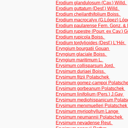
Erodium glandulosum (Cav.) Willd.
Erodium guttatum (Desf.) Willd.
Erodium cheilanthifolium Boiss.
Erodium macrocalyx (G.López) Lóp
Erodium paularense Fern. Gonz. & 
Erodium rupestre (Pourr. ex Cav.) Gu
Erodium rupicola Boiss.
Erodium tordylioides (Desf.) L‘Hér.
Eryngium bourgatii Gouan
Eryngium glaciale Boiss.
Eryngium maritimum L.
Erysimum collisparsum Jord.
Erysimum duriaei Boiss.
Erysimum fitzii Polatschek
Erysimum gomez-campoi Polatsch
Erysimum gorbeanum Polatschek
Erysimum linifolium (Pers.) J.Gay
Erysimum mediohispanicum Polat
Erysimum merxmuelleri Polatsche
Erysimum myriophyllum Lange
Erysimum neumannii Polatschek
Erysimum nevadense Reut.