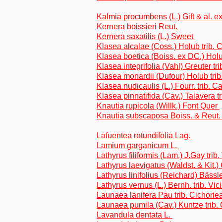
Kalmia procumbens (L.) Gift & al. e
Kernera boissieri Reut.
Kernera saxatilis (L.) Sweet
Klasea alcalae (Coss.) Holub trib.
Klasea boetica (Boiss. ex DC.) Hol
Klasea integrifolia (Vahl) Greuter t
Klasea monardii (Dufour) Holub tri
Klasea nudicaulis (L.) Fourr. trib. 
Klasea pinnatifida (Cav.) Talavera t
Knautia rupicola (Willk.) Font Quer
Knautia subscaposa Boiss. & Reut
Lafuentea rotundifolia Lag.
Lamium garganicum L.
Lathyrus filiformis (Lam.) J.Gay trib.
Lathyrus laevigatus (Waldst. & Kit.) 
Lathyrus linifolius (Reichard) Bässle
Lathyrus vernus (L.) Bernh. trib. Vic
Launaea lanifera Pau trib. Cichorie
Launaea pumila (Cav.) Kuntze trib.
Lavandula dentata L.