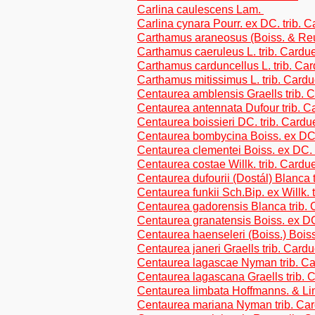
Carlina caulescens Lam.
Carlina cynara Pourr. ex DC. trib. 
Carthamus araneosus (Boiss. & Reut
Carthamus caeruleus L. trib. Cardu
Carthamus carduncellus L. trib. Ca
Carthamus mitissimus L. trib. Card
Centaurea amblensis Graells trib. 
Centaurea antennata Dufour trib. 
Centaurea boissieri DC. trib. Card
Centaurea bombycina Boiss. ex DC.
Centaurea clementei Boiss. ex DC. 
Centaurea costae Willk. trib. Cardu
Centaurea dufourii (Dostál) Blanca 
Centaurea funkii Sch.Bip. ex Willk. 
Centaurea gadorensis Blanca trib.
Centaurea granatensis Boiss. ex DC
Centaurea haenseleri (Boiss.) Boiss
Centaurea janeri Graells trib. Card
Centaurea lagascae Nyman trib. C
Centaurea lagascana Graells trib.
Centaurea limbata Hoffmanns. & Lin
Centaurea mariana Nyman trib. Ca