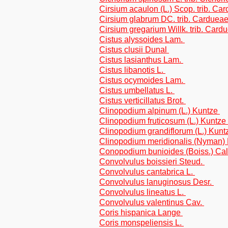
Cirsium acaulon (L.) Scop. trib. Ca
Cirsium glabrum DC. trib. Carduea
Cirsium gregarium Willk. trib. Card
Cistus alyssoides Lam.
Cistus clusii Dunal
Cistus lasianthus Lam.
Cistus libanotis L.
Cistus ocymoides Lam.
Cistus umbellatus L.
Cistus verticillatus Brot.
Clinopodium alpinum (L.) Kuntze
Clinopodium fruticosum (L.) Kuntze
Clinopodium grandiflorum (L.) Kun
Clinopodium meridionalis (Nyman) 
Conopodium bunioides (Boiss.) Cal
Convolvulus boissieri Steud.
Convolvulus cantabrica L.
Convolvulus lanuginosus Desr.
Convolvulus lineatus L.
Convolvulus valentinus Cav.
Coris hispanica Lange
Coris monspeliensis L.