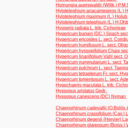
Hornungia auerswaldii (Willk.) P.M.
Hylotelephium anacampseros (L.)
Hylotelephium maximum (L.) Holu
Hylotelephium telephium (L.) H.Oh
Hyoseris radiata L. trib. Cichorieae
Hypericum burseri (DC.) Spach sec
Hypericum ericoides L. sect. Corid
Hypericum humifusum L. sect. Olig
Hypericum hyssopifolium Chaix sect.
Hypericum linariifolium Vahl sect. 
Hypericum nummularium L. sect. T
Hypericum pulchrum L. sect. Taeni
Hypericum tetrapterum Fr. sect. Hy
Hypericum tomentosum L. sect. A
Hypochaeris maculata L. trib. Cicho
Hyssopus aristatus Godr.
Hyssopus canescens (DC) Nyman
Chaenorhinum cadevallii (O.Bolós & 
Chaenorhinum crassifolium (Cav.) La
Chaenorhinum degenii (Hervier) Laca
Chaenorhinum glareosum (Boiss.) Wil