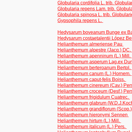
Globularia cordifolia L. trib. Globula
Globularia repens Lam. trib. Globul
Globularia spinosa L. trib. Globular
Gypsophila repens L.
Hedysarum boveanum Bunge ex Bas
Hedysarum costaetalentii López Ber
Helianthemum almeriense Pau
Helianthemum alpestre (Jacq.) DC.
Helianthemum apenninum (L.) Mill.
Helianthemum asperum Lag.ex Du
Helianthemum berteroanum Bertol.
Helianthemum canum (L.) Hornem.
Helianthemum caput-felis Boiss.
Helianthemum cinereum (Cav.) Per
Helianthemum croceum (Desf.) Per
Helianthemum frigidulum Cuatrec.
Helianthemum glabrum (W.D.J.Koch
Helianthemum grandiflorum (Scop.
Helianthemum hieronymi Sennen
Helianthemum hirtum (L.) Mill.
Helianthemum italicum (L.) Pers.