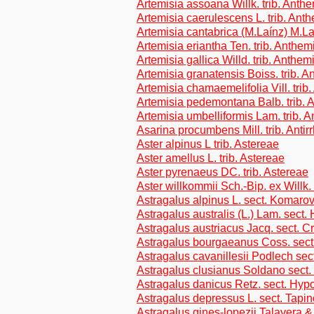
Artemisia assoana Willk. trib. Anth
Artemisia caerulescens L. trib. An
Artemisia cantabrica (M.Laínz) M.La
Artemisia eriantha Ten. trib. Anthe
Artemisia gallica Willd. trib. Anthe
Artemisia granatensis Boiss. trib. 
Artemisia chamaemelifolia Vill. tri
Artemisia pedemontana Balb. trib.
Artemisia umbelliformis Lam. trib.
Asarina procumbens Mill. trib. Antir
Aster alpinus L trib. Astereae
Aster amellus L. trib. Astereae
Aster pyrenaeus DC. trib. Astereae
Aster willkommii Sch.-Bip. ex Willk. 
Astragalus alpinus L. sect. Komarov
Astragalus australis (L.) Lam. sec
Astragalus austriacus Jacq. sect. C
Astragalus bourgaeanus Coss. sect.
Astragalus cavanillesii Podlech sect
Astragalus clusianus Soldano sect.
Astragalus danicus Retz. sect. Hypo
Astragalus depressus L. sect. Tapi
Astragalus gines-lopezii Talavera & a