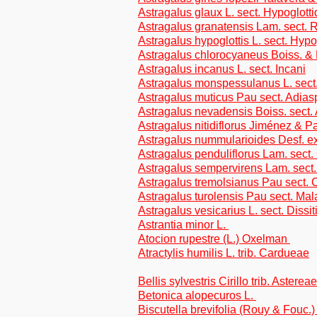
Astragalus glaux L. sect. Hypoglotti
Astragalus granatensis Lam. sect.
Astragalus hypoglottis L. sect. Hypo
Astragalus chlorocyaneus Boiss. & R
Astragalus incanus L. sect. Incani
Astragalus monspessulanus L. sect.
Astragalus muticus Pau sect. Adias
Astragalus nevadensis Boiss. sect.
Astragalus nitidiflorus Jiménez & Pa
Astragalus nummularioides Desf. ex
Astragalus penduliflorus Lam. sect
Astragalus sempervirens Lam. sect
Astragalus tremolsianus Pau sect. 
Astragalus turolensis Pau sect. Mal
Astragalus vesicarius L. sect. Dissiti
Astrantia minor L.
Atocion rupestre (L.) Oxelman
Atractylis humilis L. trib. Cardueae
Bellis sylvestris Cirillo trib. Astereae
Betonica alopecuros L.
Biscutella brevifolia (Rouy & Fouc.