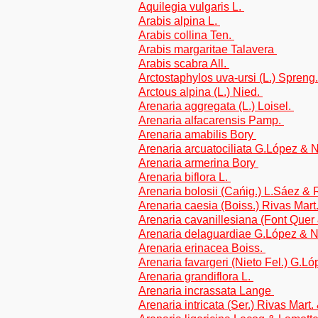
Aquilegia vulgaris L.
Arabis alpina L.
Arabis collina Ten.
Arabis margaritae Talavera
Arabis scabra All.
Arctostaphylos uva-ursi (L.) Spreng
Arctous alpina (L.) Nied.
Arenaria aggregata (L.) Loisel.
Arenaria alfacarensis Pamp.
Arenaria amabilis Bory
Arenaria arcuatociliata G.López & N
Arenaria armerina Bory
Arenaria biflora L.
Arenaria bolosii (Cańig.) L.Sáez &
Arenaria caesia (Boiss.) Rivas Mart.
Arenaria cavanillesiana (Font Quer
Arenaria delaguardiae G.López & N
Arenaria erinacea Boiss.
Arenaria favargeri (Nieto Fel.) G.L
Arenaria grandiflora L.
Arenaria incrassata Lange
Arenaria intricata (Ser.) Rivas Mart