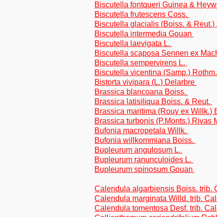
Biscutella fontqueri Guinea & Hey
Biscutella frutescens Coss.
Biscutella glacialis (Boiss. & Reut.)
Biscutella intermedia Gouan
Biscutella laevigata L.
Biscutella scaposa Sennen ex Mach
Biscutella sempervirens L.
Biscutella vicentina (Samp.) Rothm
Bistorta vivipara (L.) Delarbre
Brassica blancoana Boiss.
Brassica latisiliqua Boiss. & Reut.
Brassica maritima (Rouy ex Willk.) B
Brassica turbonis (P.Monts.) Rivas M
Bufonia macropetala Willk.
Bufonia willkommiana Boiss.
Bupleurum angulosum L.
Bupleurum ranunculoides L.
Bupleurum spinosum Gouan
Calendula algarbiensis Boiss. trib.
Calendula marginata Willd. trib. C
Calendula tomentosa Desf. trib. Ca