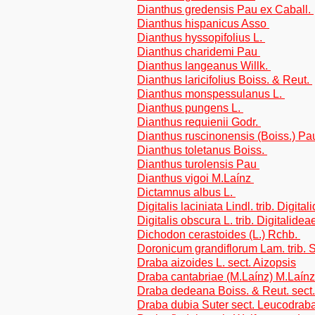
Dianthus gredensis Pau ex Caball.
Dianthus hispanicus Asso
Dianthus hyssopifolius L.
Dianthus charidemi Pau
Dianthus langeanus Willk.
Dianthus laricifolius Boiss. & Reut.
Dianthus monspessulanus L.
Dianthus pungens L.
Dianthus requienii Godr.
Dianthus ruscinonensis (Boiss.) P
Dianthus toletanus Boiss.
Dianthus turolensis Pau
Dianthus vigoi M.Laínz
Dictamnus albus L.
Digitalis laciniata Lindl. trib. Digita
Digitalis obscura L. trib. Digitalidea
Dichodon cerastoides (L.) Rchb.
Doronicum grandiflorum Lam. trib.
Draba aizoides L. sect. Aizopsis
Draba cantabriae (M.Laínz) M.Laín
Draba dedeana Boiss. & Reut. sect.
Draba dubia Suter sect. Leucodrab