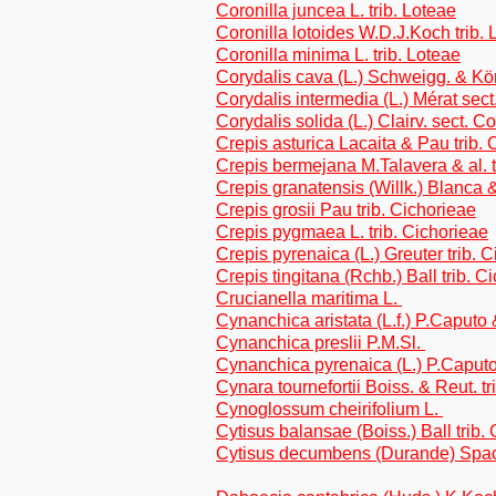
Coronilla juncea L. trib. Loteae
Coronilla lotoides W.D.J.Koch trib. 
Coronilla minima L. trib. Loteae
Corydalis cava (L.) Schweigg. & Kö
Corydalis intermedia (L.) Mérat sect
Corydalis solida (L.) Clairv. sect. C
Crepis asturica Lacaita & Pau trib. 
Crepis bermejana M.Talavera & al. t
Crepis granatensis (Willk.) Blanca 
Crepis grosii Pau trib. Cichorieae
Crepis pygmaea L. trib. Cichorieae
Crepis pyrenaica (L.) Greuter trib. 
Crepis tingitana (Rchb.) Ball trib. C
Crucianella maritima L.
Cynanchica aristata (L.f.) P.Caput
Cynanchica preslii P.M.Sl.
Cynanchica pyrenaica (L.) P.Caput
Cynara tournefortii Boiss. & Reut. t
Cynoglossum cheirifolium L.
Cytisus balansae (Boiss.) Ball trib.
Cytisus decumbens (Durande) Spach