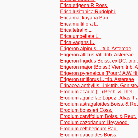
Erica erigena R.Ross
Erica lusitanica Rudolphi
Erica mackayana Bab.
Erica multiflora L.
Erica tetralix L.
Erica umbellata L.
Erica vagans L.
Erigeron alpinus L. trib. Astereae
Erigeron atticus Vill. trib. Astereae
Erigeron frigidus Boiss. ex DC. trib
Erigeron major (Boiss.) Vierh. trib. 
Erigeron pyrenaicus (Pourr.) A.W.Hil
Erigeron uniflorus L. trib. Astereae
Erinacea anthyllis Link trib. Genist
Erodium acaule (L.) Bech. & Thell.
Erodium aguilellae López Udias, F
Erodium astragaloides Boiss. & Re
Erodium boissieri Coss.
Erodium carvifolium Boiss. & Reut.
Erodium cazorlanum Heywood
Erodium celtibericum Pau
Erodium daucoides Boiss.