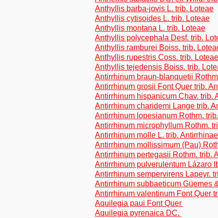
Anthyllis barba-jovis L. trib. Loteae
Anthyllis cytisoides L. trib. Loteae
Anthyllis montana L. trib. Loteae
Anthyllis polycephala Desf. trib. Lo
Anthyllis ramburei Boiss. trib. Lotea
Anthyllis rupestris Coss. trib. Lotea
Anthyllis tejedensis Boiss. trib. Lot
Antirrhinum braun-blanquetii Rothm. 
Antirrhinum grosii Font Quer trib. An
Antirrhinum hispanicum Chav. trib. 
Antirrhinum charidemi Lange trib. An
Antirrhinum lopesianum Rothm. trib.
Antirrhinum microphyllum Rothm. tri
Antirrhinum molle L. trib. Antirrhinae
Antirrhinum mollissimum (Pau) Rothm
Antirrhinum pertegasii Rothm. trib. 
Antirrhinum pulverulentum Lázaro Ibi
Antirrhinum sempervirens Lapeyr. tri
Antirrhinum subbaeticum Güemes & al
Antirrhinum valentinum Font Quer tri
Aquilegia paui Font Quer
Aquilegia pyrenaica DC.