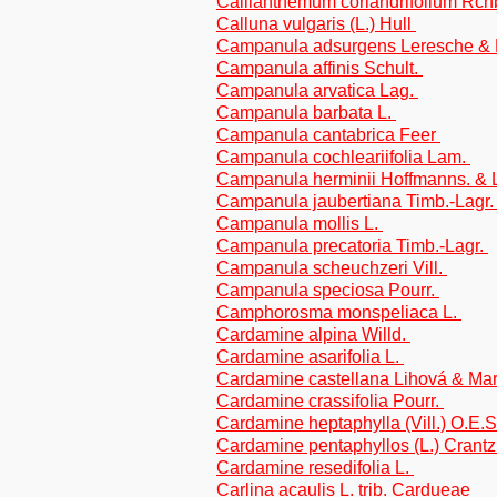
Callianthemum coriandrifolium Rch
Calluna vulgaris (L.) Hull
Campanula adsurgens Leresche & 
Campanula affinis Schult.
Campanula arvatica Lag.
Campanula barbata L.
Campanula cantabrica Feer
Campanula cochleariifolia Lam.
Campanula herminii Hoffmanns. & 
Campanula jaubertiana Timb.-Lagr
Campanula mollis L.
Campanula precatoria Timb.-Lagr.
Campanula scheuchzeri Vill.
Campanula speciosa Pourr.
Camphorosma monspeliaca L.
Cardamine alpina Willd.
Cardamine asarifolia L.
Cardamine castellana Lihová & Ma
Cardamine crassifolia Pourr.
Cardamine heptaphylla (Vill.) O.E.
Cardamine pentaphyllos (L.) Crant
Cardamine resedifolia L.
Carlina acaulis L. trib. Cardueae