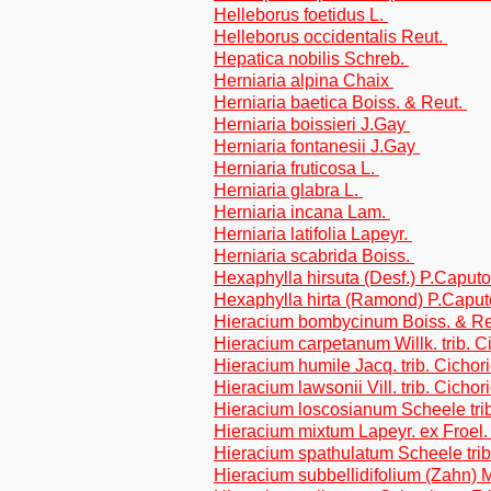
Helleborus foetidus L.
Helleborus occidentalis Reut.
Hepatica nobilis Schreb.
Herniaria alpina Chaix
Herniaria baetica Boiss. & Reut.
Herniaria boissieri J.Gay
Herniaria fontanesii J.Gay
Herniaria fruticosa L.
Herniaria glabra L.
Herniaria incana Lam.
Herniaria latifolia Lapeyr.
Herniaria scabrida Boiss.
Hexaphylla hirsuta (Desf.) P.Capu
Hexaphylla hirta (Ramond) P.Capu
Hieracium bombycinum Boiss. & Reut
Hieracium carpetanum Willk. trib. C
Hieracium humile Jacq. trib. Cichor
Hieracium lawsonii Vill. trib. Cichor
Hieracium loscosianum Scheele trib
Hieracium mixtum Lapeyr. ex Froel
Hieracium spathulatum Scheele trib
Hieracium subbellidifolium (Zahn) M