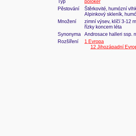
Typ
polokeř
Pěstování
Štěrkovité, humózní vlhk
Alpinkový skleník, humóz
Množení
zimní výsev, klíčí 3-12 
řízky koncem léta
Synonyma
Androsace halleri ssp. 
Rozšíření
1 Evropa
12 Jihozápadní Evro