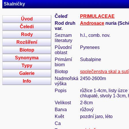
Skalničky
Čeleď
PRIMULACEAE
Úvod
Rod druh
Androsace
nuria (Schö
Čeledi
var.
Rody
Seznam
h.l., comb. nov.
literatury
Rozšíření
Původní
Pyrenees
Biotop
oblast
Synonyma
Primární
Subalpine
biom
Typy
Biotop
společenstva skal a sutí
Galerie
Nadmořská
2450-2600m
Info
výška
Popis
růžice 1-4cm, listy úzce
chlupaté, stvoly 1-3cm,
Velikost
2-8cm
Barva
růžový
Květ
pozdní jaro, léto
Ca