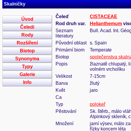
Skalničky
Čeleď
CISTACEAE
Úvod
Rod druh var.
Helianthemum
vis
Čeledi
Seznam
Bull. Acad. Int. Géog
Rody
literatury
Rozšíření
Původní oblast
s. Spain
Primární biom
Temperate
Biotop
Biotop
společenstva skaln
Synonyma
Popis
žlaznatě chlupatý, li
Typy
volném vrcholíku
Galerie
Velikost
7-15cm
Info
Barva
žlutý
Květ
jaro
Ca
Typ
polokeř
Pěstování
Sk. štěrb., málo vlá
Alpinkový skleník, 
Množení
jarní výsev, málo za
řízky koncem léta