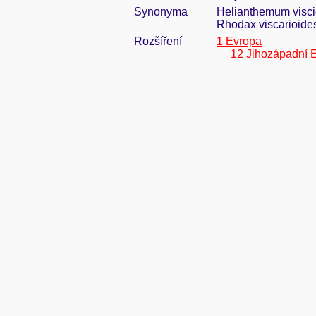
Synonyma
Helianthemum visci
Rhodax viscarioide
Rozšíření
1 Evropa
12 Jihozápadní 