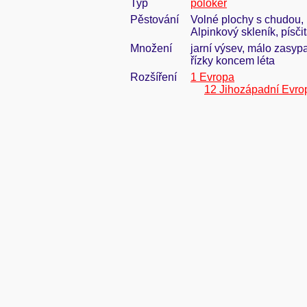
Typ
polokeř
Pěstování
Volné plochy s chudou, 
Alpinkový skleník, písči
Množení
jarní výsev, málo zasypa
řízky koncem léta
Rozšíření
1 Evropa
12 Jihozápadní Evro