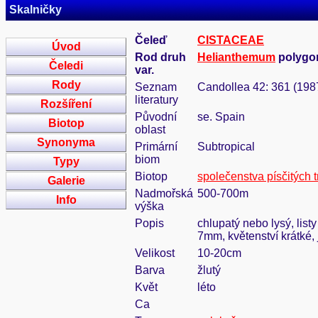
Skalničky
Čeleď
CISTACEAE
Úvod
Rod druh
Helianthemum
polygon
Čeledi
var.
Rody
Seznam
Candollea 42: 361 (198
literatury
Rozšíření
Původní
se. Spain
Biotop
oblast
Synonyma
Primární
Subtropical
biom
Typy
Biotop
společenstva písčitých 
Galerie
Nadmořská
500-700m
Info
výška
Popis
chlupatý nebo lysý, list
7mm, květenství krátké,
Velikost
10-20cm
Barva
žlutý
Květ
léto
Ca