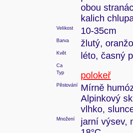
obou stranác
kalich chlup
Velikost
10-35cm
Barva
žlutý, oranžo
Květ
léto, časný 
Ca
Typ
polokeř
Pěstování
Mírně humózn
Alpinkový sk
vlhko, slunc
Množení
jarní výsev,
18°C