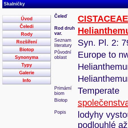
Skalničky
Čeleď
CISTACEA
Úvod
Čeledi
Rod druh
Helianthe
var.
Rody
Seznam
Syn. Pl. 2: 7
Rozšíření
literatury
Biotop
Původní
Europe to n
Synonyma
oblast
Helianthemu
Typy
Galerie
Helianthem
Info
Primární
Temperate
biom
Biotop
společenstva
Popis
lodyhy vysto
podlouhlé až