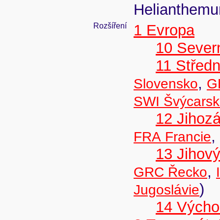
Helianthemum
Rozšíření
1 Evropa
10 Sever
11 Střed
,
Slovensko
G
SWI Švýcars
12 Jihoz
,
FRA Francie
13 Jihov
,
GRC Řecko
)
Jugoslávie
14 Výcho