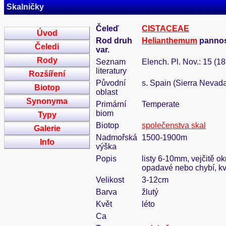
Skalničky
Čeleď
CISTACEAE
Úvod
Rod druh
Helianthemum
pannos
Čeledi
var.
Rody
Seznam
Elench. Pl. Nov.: 15 (1
literatury
Rozšíření
Původní
s. Spain (Sierra Nevad
Biotop
oblast
Synonyma
Primární
Temperate
biom
Typy
Biotop
společenstva skal
Galerie
Nadmořská
1500-1900m
Info
výška
Popis
listy 6-10mm, vejčitě ok
opadavé nebo chybí, kv
Velikost
3-12cm
Barva
žlutý
Květ
léto
Ca