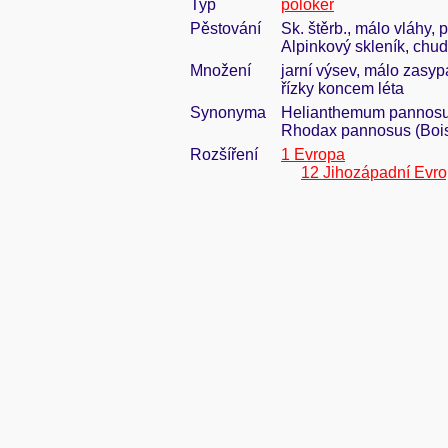
Typ
polokeř
Pěstování
Sk. štěrb., málo vláhy, 
Alpinkový skleník, chu
Množení
jarní výsev, málo zasyp
řízky koncem léta
Synonyma
Helianthemum pannosum
Rhodax pannosus (Bois
Rozšíření
1 Evropa
12 Jihozápadní Evr