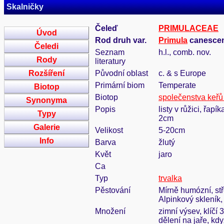
Skalničky
Čeleď
PRIMULACEAE
Úvod
Rod druh var.
Primula
canescens
Čeledi
Seznam
h.l., comb. nov.
Rody
literatury
Rozšíření
Původní oblast
c. & s Europe
Primární biom
Temperate
Biotop
Biotop
společenstva keřů 
Synonyma
Popis
listy v růžici, řap
Typy
2cm
Galerie
Velikost
5-20cm
Info
Barva
žlutý
Květ
jaro
Ca
Typ
trvalka
Pěstování
Mírně humózní, stř
Alpinkový skleník,
Množení
zimní výsev, klíčí
dělení na jaře, kdy