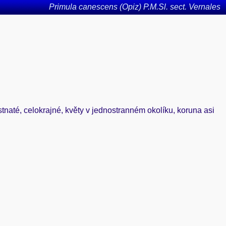
Primula canescens (Opiz) P.M.Sl. sect. Vernales
plstnaté, celokrajné, květy v jednostranném okolíku, koruna asi