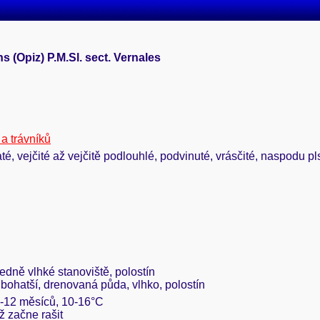
 (Opiz) P.M.Sl. sect. Vernales
a trávníků
íkaté, vejčité až vejčitě podlouhlé, podvinuté, vrásčité, naspodu 
edně vlhké stanoviště, polostín
 bohatší, drenovaná půda, vlhko, polostín
 3-12 měsíců, 10-16°C
ž začne rašit