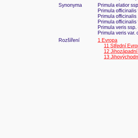
Synonyma
Primula elatior ss
Primula officinali
Primula officinali
Primula officinali
Primula veris ssp
Primula veris var.
Rozšíření
1 Evropa
11 Střední Evr
12 Jihozápadní
13 Jihovýchodn