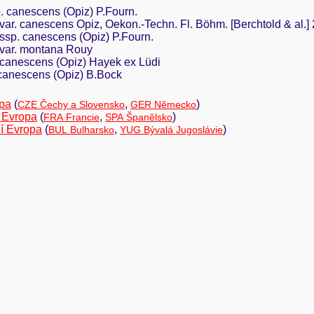
p. canescens (Opiz) P.Fourn.
s var. canescens Opiz, Oekon.-Techn. Fl. Böhm. [Berchtold & al.] 
s ssp. canescens (Opiz) P.Fourn.
s var. montana Rouy
. canescens (Opiz) Hayek ex Lüdi
 canescens (Opiz) B.Bock
opa
(
,
)
CZE Čechy a Slovensko
GER Německo
 Evropa
(
,
)
FRA Francie
SPA Španělsko
í Evropa
(
,
)
BUL Bulharsko
YUG Bývalá Jugoslávie