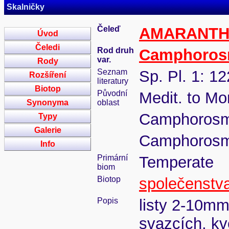
Skalničky
Čeleď
AMARANTH
Úvod
Čeledi
Rod druh
Camphoro
var.
Rody
Seznam
Sp. Pl. 1: 1
Rozšíření
literatury
Biotop
Původní
Medit. to Mo
Synonyma
oblast
Camphorosma
Typy
Galerie
Camphorosm
Info
Primární
Temperate
biom
Biotop
společenstva
Popis
listy 2-10mm
svazcích, kv