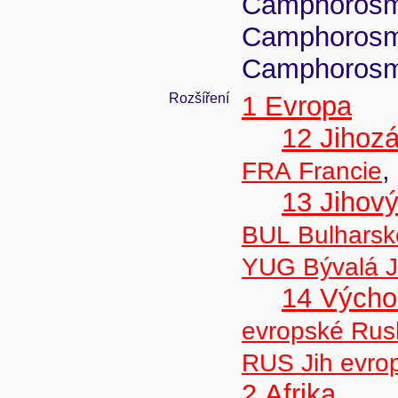
Camphorosma
Camphorosma
Camphorosma 
Rozšíření
1 Evropa
12 Jihoz
,
FRA Francie
13 Jihov
BUL Bulharsk
YUG Bývalá J
14 Výcho
evropské Rus
RUS Jih evro
2 Afrika