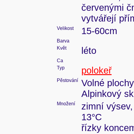
červenými č
vytvářejí pří
Velikost
15-60cm
Barva
Květ
léto
Ca
Typ
polokeř
Pěstování
Volné plochy
Alpinkový sk
Množení
zimní výsev,
13°C
řízky koncem