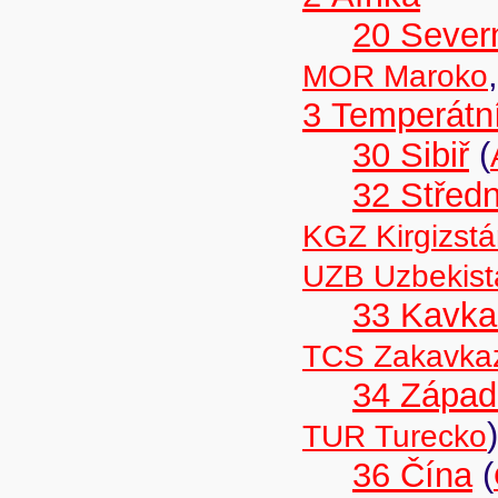
20 Severn
MOR Maroko
3 Temperátní
30 Sibiř
(
32 Středn
KGZ Kirgizst
UZB Uzbekist
33 Kavka
TCS Zakavka
34 Západ
)
TUR Turecko
36 Čína
(