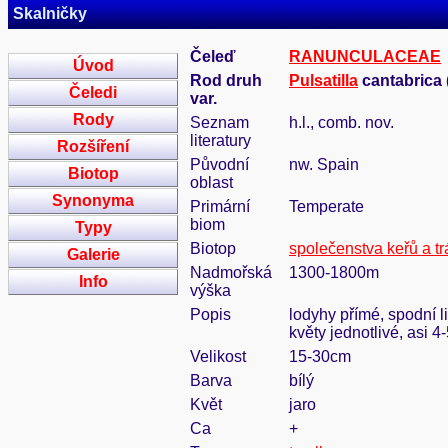
Skalničky
Čeleď
RANUNCULACEAE
Úvod
Rod druh
Pulsatilla
cantabrica 
Čeledi
var.
Rody
Seznam
h.l., comb. nov.
literatury
Rozšíření
Původní
nw. Spain
Biotop
oblast
Synonyma
Primární
Temperate
biom
Typy
Biotop
společenstva keřů a tr
Galerie
Nadmořská
1300-1800m
Info
výška
Popis
lodyhy přímé, spodní l
květy jednotlivé, asi 4
Velikost
15-30cm
Barva
bílý
Květ
jaro
Ca
+