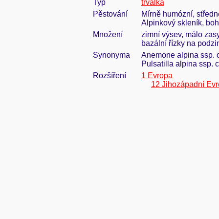
Typ
trvalka
Pěstování
Mírně humózní, středně
Alpinkový skleník, boh
Množení
zimní výsev, málo zasy
bazální řízky na podz
Synonyma
Anemone alpina ssp. c
Pulsatilla alpina ssp.
Rozšíření
1 Evropa
12 Jihozápadní Ev