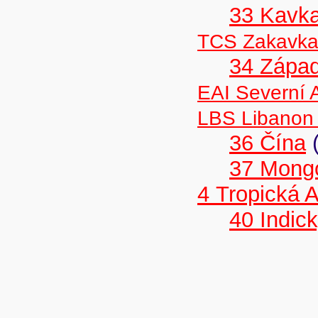
33 Kavk
TCS Zakavka
34 Západ
EAI Severní 
LBS Libanon 
36 Čína
37 Mong
4 Tropická A
40 Indic