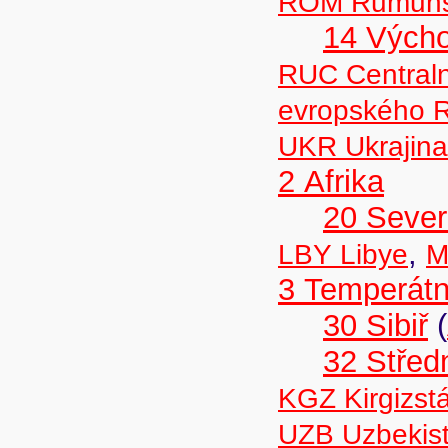
ROM Rumun
14 Výcho
RUC Centraln
evropského 
UKR Ukrajina
2 Afrika
20 Sever
,
LBY Libye
M
3 Temperátn
30 Sibiř
(
32 Střed
KGZ Kirgizst
UZB Uzbekis