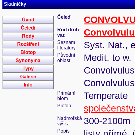
Skalničky
Čeleď
CONVOLV
Úvod
Čeledi
Rod druh
Convolvulu
var.
Rody
Seznam
Syst. Nat., 
Rozšíření
literatury
Biotop
Původní
Medit. to w.
Synonyma
oblast
Convolvulus
Typy
Galerie
Convolvulus
Info
Primární
Temperate
biom
Biotop
společenstv
Nadmořská
300-2100m
výška
Popis
listy přímé,