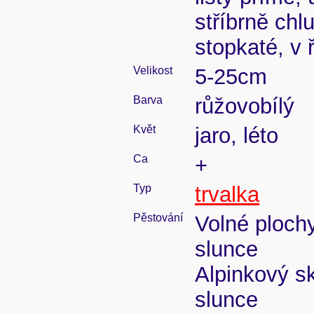
stříbrně chl
stopkaté, v 
Velikost
5-25cm
Barva
růžovobílý
Květ
jaro, léto
Ca
+
Typ
trvalka
Pěstování
Volné ploch
slunce
Alpinkový s
slunce