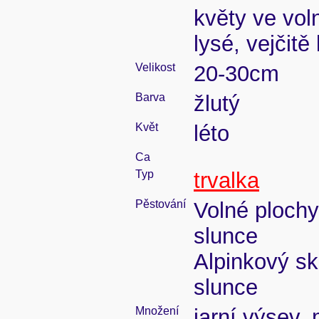
květy ve vol
lysé, vejčitě
Velikost
20-30cm
Barva
žlutý
Květ
léto
Ca
Typ
trvalka
Pěstování
Volné plochy
slunce
Alpinkový sk
slunce
Množení
jarní výsev,