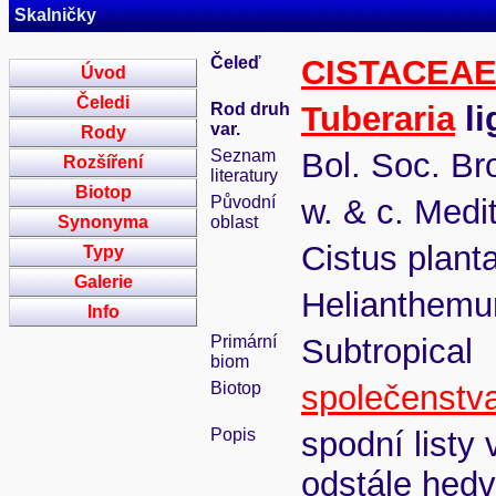
Skalničky
Čeleď
CISTACEA
Úvod
Čeledi
Rod druh
Tuberaria
li
var.
Rody
Seznam
Bol. Soc. Bro
Rozšíření
literatury
Biotop
Původní
w. & c. Medi
Synonyma
oblast
Cistus planta
Typy
Galerie
Helianthemu
Info
Primární
Subtropical
biom
Biotop
společenstva
Popis
spodní listy 
odstále hedv