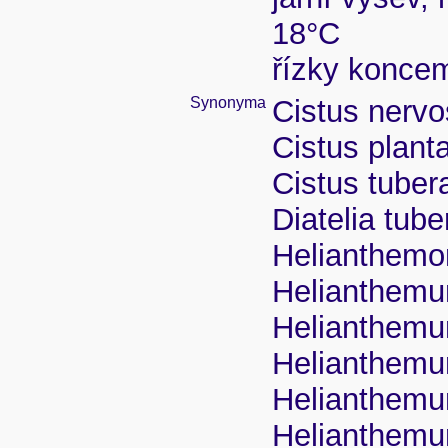
18°C
řízky koncem
Synonyma
Cistus nerv
Cistus planta
Cistus tubera
Diatelia tube
Helianthemon
Helianthemu
Helianthemum
Helianthemum
Helianthemum
Helianthemum