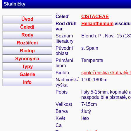
Skalničky
Čeleď
CISTACEAE
Úvod
Rod druh
Helianthemum
viscidu
Čeledi
var.
Rody
Seznam
Elench. Pl. Nov.: 15 (18
literatury
Rozšíření
Původní
s. Spain
Biotop
oblast
Synonyma
Primární
Temperate
biom
Typy
Biotop
společenstva skalnatýc
Galerie
Nadmořská
1100-1800m
Info
výška
Popis
listy 5-15mm, kopinaté a
naspodu bíle plstnaté, ok
Velikost
7-15cm
Barva
žlutý
Květ
léto
Ca