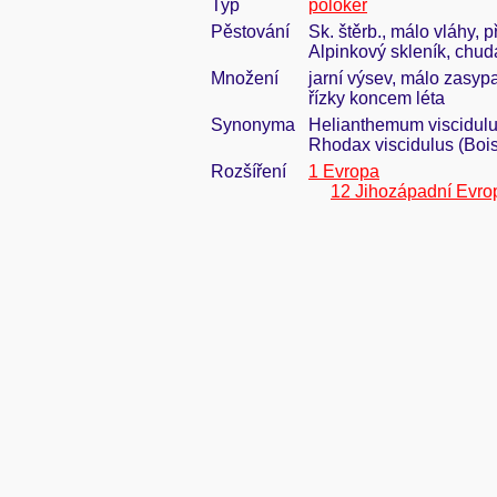
Typ
polokeř
Pěstování
Sk. štěrb., málo vláhy, 
Alpinkový skleník, chu
Množení
jarní výsev, málo zasypa
řízky koncem léta
Synonyma
Helianthemum viscidulu
Rhodax viscidulus (Bois
Rozšíření
1 Evropa
12 Jihozápadní Evro