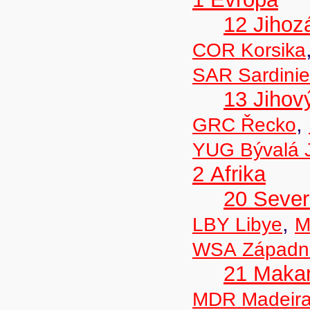
12 Jihoz
COR Korsika
SAR Sardinie
13 Jihov
,
GRC Řecko
YUG Bývalá J
2 Afrika
20 Sever
,
LBY Libye
M
WSA Západní
21 Maka
MDR Madeir