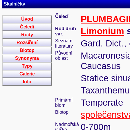
Skalničky
Čeleď
PLUMBAGI
Úvod
Čeledi
Rod druh
Limonium
s
var.
Rody
Seznam
Gard. Dict.,
Rozšíření
literatury
Biotop
Původní
Macaronesia
Synonyma
oblast
Caucasus
Typy
Galerie
Statice sinu
Info
Taxanthemu
Primární
Temperate
biom
Biotop
společenstva
Nadmořská
0-700m
výška