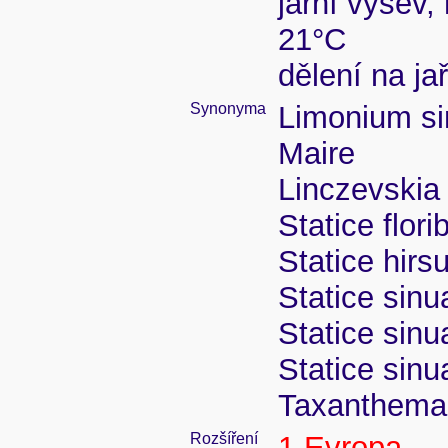
jarní výsev,
21°C
dělení na ja
Synonyma
Limonium si
Maire
Linczevskia 
Statice flor
Statice hirs
Statice sinu
Statice sinua
Statice sinu
Taxanthema 
Rozšíření
1 Evropa