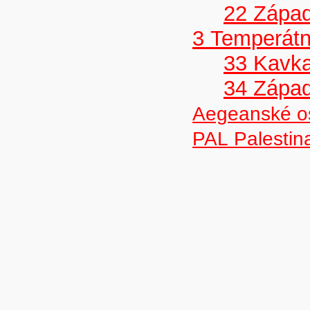
22 Západn
3 Temperátn
33 Kavk
34 Západ
Aegeanské o
PAL Palestin