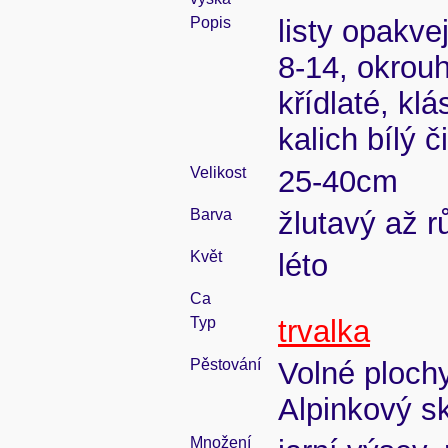
Popis
listy opakve
8-14, okrouh
křídlaté, kl
kalich bílý č
Velikost
25-40cm
Barva
žlutavý až 
Květ
léto
Ca
Typ
trvalka
Pěstování
Volné ploch
Alpinkový sk
Množení