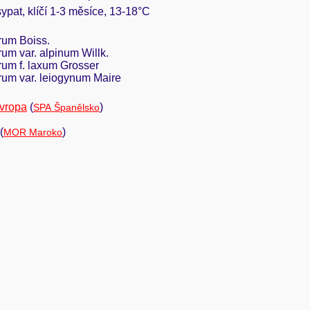
sypat, klíčí 1-3 měsíce, 13-18°C
rum Boiss.
um var. alpinum Willk.
rum f. laxum Grosser
rum var. leiogynum Maire
vropa
(
)
SPA Španělsko
(
)
MOR Maroko