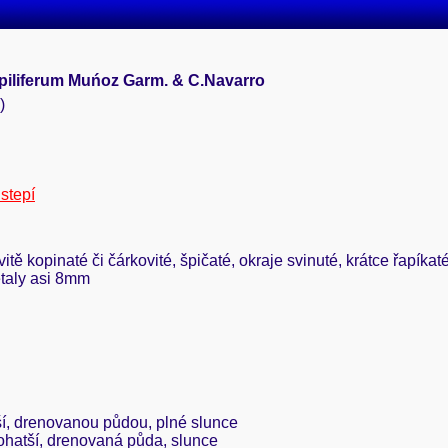
iliferum Muńoz Garm. & C.Navarro
)
stepí
ovitě kopinaté či čárkovité, špičaté, okraje svinuté, krátce řapíkat
etaly asi 8mm
ší, drenovanou půdou, plné slunce
bohatší, drenovaná půda, slunce