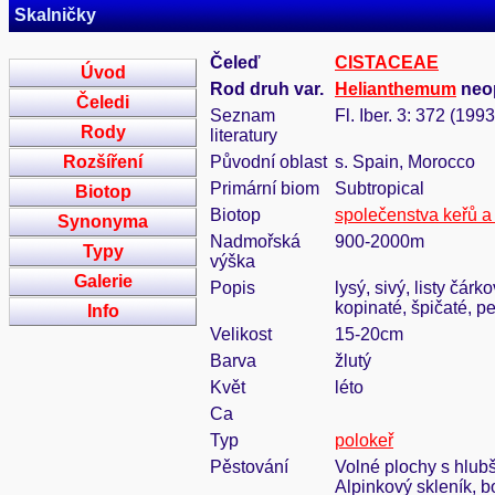
Skalničky
Čeleď
CISTACEAE
Úvod
Rod druh var.
Helianthemum
neop
Čeledi
Seznam
Fl. Iber. 3: 372 (1993
Rody
literatury
Rozšíření
Původní oblast
s. Spain, Morocco
Primární biom
Subtropical
Biotop
Biotop
společenstva keřů a 
Synonyma
Nadmořská
900-2000m
Typy
výška
Galerie
Popis
lysý, sivý, listy čárk
kopinaté, špičaté, p
Info
Velikost
15-20cm
Barva
žlutý
Květ
léto
Ca
Typ
polokeř
Pěstování
Volné plochy s hlub
Alpinkový skleník, 