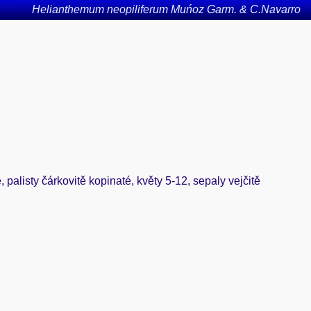
Helianthemum neopiliferum Muńoz Garm. & C.Navarro
é, palisty čárkovitě kopinaté, květy 5-12, sepaly vejčitě