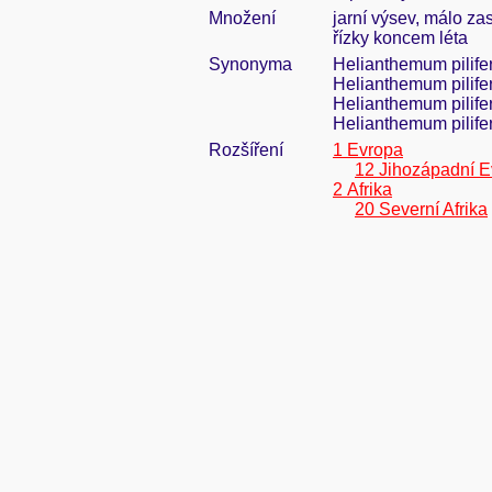
Množení
jarní výsev, málo za
řízky koncem léta
Synonyma
Helianthemum pilife
Helianthemum pilifer
Helianthemum pilife
Helianthemum pilife
Rozšíření
1 Evropa
12 Jihozápadní E
2 Afrika
20 Severní Afrika