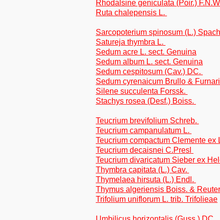
Rhodalsine geniculata (Poir.) F.N.W
Ruta chalepensis L.
Sarcopoterium spinosum (L.) Spac
Satureja thymbra L.
Sedum acre L. sect. Genuina
Sedum album L. sect. Genuina
Sedum cespitosum (Cav.) DC.
Sedum cyrenaicum Brullo & Furnar
Silene succulenta Forssk.
Stachys rosea (Desf.) Boiss.
Teucrium brevifolium Schreb.
Teucrium campanulatum L.
Teucrium compactum Clemente ex 
Teucrium decaisnei C.Presl
Teucrium divaricatum Sieber ex Hel
Thymbra capitata (L.) Cav.
Thymelaea hirsuta (L.) Endl.
Thymus algeriensis Boiss. & Reute
Trifolium uniflorum L. trib. Trifolieae
Umbilicus horizontalis (Guss.) DC.