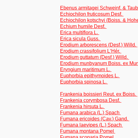
Ebenus armitagei Schweinf. & Tau
Echiochilon fruticosum Desf.
Echiochilon kotschyi (Boiss. & Hohe
Echium humile Desf.
Erica multiflora L.
Erica sicula Guss.
Erodium arborescens (Desf.) Willd.
Erodium crassifolium L‘Hér.
Erodium guttatum (Desf.) Willd.
Erodium munbyanum Boiss. ex Mu
Eryngium maritimum L.
Euphorbia epithymoides L.
Euphorbia spinosa L.
Frankenia boissieri Reut. ex Boiss.
Frankenia corymbosa Desf.
Frankenia hirsuta L.
Fumana arabica (L.) Spach
Fumana ericoides (Cav.) Gand.
Fumana laevipes (L.) Spach
Fumana montana Pomel
Fumana scoparia Pomel