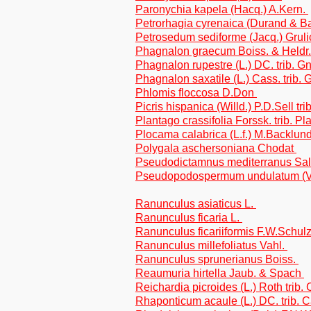
Paronychia kapela (Hacq.) A.Kern.
Petrorhagia cyrenaica (Durand & Ba
Petrosedum sediforme (Jacq.) Grul
Phagnalon graecum Boiss. & Heldr. 
Phagnalon rupestre (L.) DC. trib. G
Phagnalon saxatile (L.) Cass. trib.
Phlomis floccosa D.Don
Picris hispanica (Willd.) P.D.Sell tr
Plantago crassifolia Forssk. trib. P
Plocama calabrica (L.f.) M.Backlun
Polygala aschersoniana Chodat
Pseudodictamnus mediterranus Sal
Pseudopodospermum undulatum (Vahl
Ranunculus asiaticus L.
Ranunculus ficaria L.
Ranunculus ficariiformis F.W.Schul
Ranunculus millefoliatus Vahl.
Ranunculus sprunerianus Boiss.
Reaumuria hirtella Jaub. & Spach
Reichardia picroides (L.) Roth trib.
Rhaponticum acaule (L.) DC. trib. 