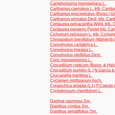
Camphorosma monspeliaca L.
Carthamus caeruleus L. trib. Cardu
Carthamus eriocephalus (Boiss.) Gr
Carthamus pinnatus Desf. trib. Car
Centaurea polyacantha Willd. trib.
Centaurea pungens Pomel trib. Ca
Cichorium spinosum L. trib. Cichor
Clinopodium brevifolium (Wahlenb.
Convolvulus cantabrica L.
Convolvulus lineatus L.
Convolvulus oleifolius Desr.
Coris monspeliensis L.
Crocodilium creticum (Boiss. & Hel
Crocodilium pumilio (L.) N.Garcia 
Crucianella maritima L.
Cyclamen rohlfsianum Asch.
Cynanchica aristata (L.f.) P.Caput
Cynoglossum cheirifolium L.
Daphne jasminea Sm.
Dianthus crinitus Sm.
Dianthus serratifolius Sm.