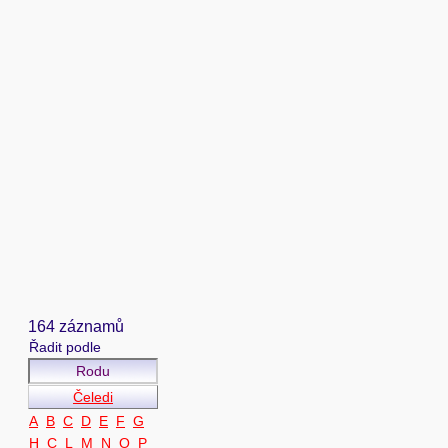
164 záznamů
Řadit podle
Rodu
Čeledi
A
B
C
D
E
F
G
H
C
L
M
N
O
P