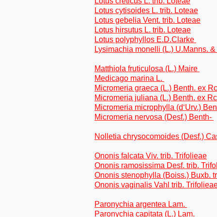
Lotus creticus L. trib. Loteae
Lotus cytisoides L. trib. Loteae
Lotus gebelia Vent. trib. Loteae
Lotus hirsutus L. trib. Loteae
Lotus polyphyllos E.D.Clarke
Lysimachia monelli (L.) U.Manns. 
Matthiola fruticulosa (L.) Maire
Medicago marina L.
Micromeria graeca (L.) Benth. ex R
Micromeria juliana (L.) Benth. ex R
Micromeria microphylla (d‘Urv.) Ben
Micromeria nervosa (Desf.) Benth-
Nolletia chrysocomoides (Desf.) Cas
Ononis falcata Viv. trib. Trifolieae
Ononis ramosissima Desf. trib. Trifo
Ononis stenophylla (Boiss.) Buxb. tri
Ononis vaginalis Vahl trib. Trifoliea
Paronychia argentea Lam.
Paronychia capitata (L.) Lam.