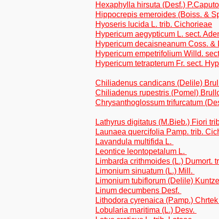
Hexaphylla hirsuta (Desf.) P.Capu
Hippocrepis emeroides (Boiss. & Sp
Hyoseris lucida L. trib. Cichorieae
Hypericum aegypticum L. sect. Aden
Hypericum decaisneanum Coss. & 
Hypericum empetrifolium Willd. sec
Hypericum tetrapterum Fr. sect. Hy
Chiliadenus candicans (Delile) Brull
Chiliadenus rupestris (Pomel) Brullo
Chrysanthoglossum trifurcatum (Desf
Lathyrus digitatus (M.Bieb.) Fiori tri
Launaea quercifolia Pamp. trib. Cic
Lavandula multifida L.
Leontice leontopetalum L.
Limbarda crithmoides (L.) Dumort. tr
Limonium sinuatum (L.) Mill.
Limonium tubiflorum (Delile) Kuntz
Linum decumbens Desf.
Lithodora cyrenaica (Pamp.) Chrtek
Lobularia maritima (L.) Desv.