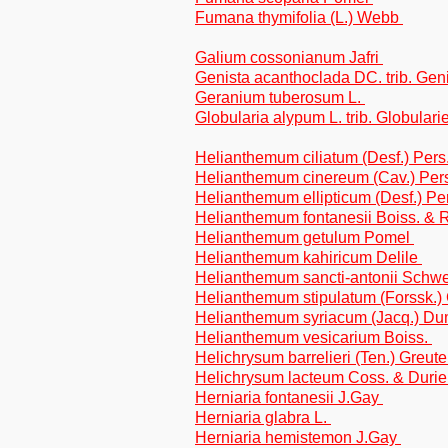
Fumana thymifolia (L.) Webb
Galium cossonianum Jafri
Genista acanthoclada DC. trib. Gen
Geranium tuberosum L.
Globularia alypum L. trib. Globulari
Helianthemum ciliatum (Desf.) Pers
Helianthemum cinereum (Cav.) Per
Helianthemum ellipticum (Desf.) Pe
Helianthemum fontanesii Boiss. & 
Helianthemum getulum Pomel
Helianthemum kahiricum Delile
Helianthemum sancti-antonii Schwe
Helianthemum stipulatum (Forssk.)
Helianthemum syriacum (Jacq.) Du
Helianthemum vesicarium Boiss.
Helichrysum barrelieri (Ten.) Greute
Helichrysum lacteum Coss. & Durie
Herniaria fontanesii J.Gay
Herniaria glabra L.
Herniaria hemistemon J.Gay