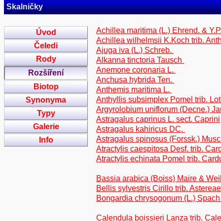
Skalničky
Achillea maritima (L.) Ehrend. & Y.
Úvod
Achillea wilhelmsii K.Koch trib. An
Čeledi
Ajuga iva (L.) Schreb.
Rody
Alkanna tinctoria Tausch
Anemone coronaria L.
Rozšíření
Anchusa hybrida Ten.
Biotop
Anthemis maritima L.
Anthyllis subsimplex Pomel trib. Lo
Synonyma
Argyrolobium uniflorum (Decne.) Ja
Typy
Astragalus caprinus L. sect. Caprini
Galerie
Astragalus kahiricus DC.
Astragalus spinosus (Forssk.) Musch
Info
Atractylis caespitosa Desf. trib. Ca
Atractylis echinata Pomel trib. Car
Bassia arabica (Boiss) Maire & Wei
Bellis sylvestris Cirillo trib. Astereae
Bongardia chrysogonum (L.) Spac
Calendula boissieri Lanza trib. Ca