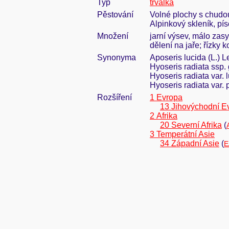
Typ
trvalka
Pěstování
Volné plochy s chudou
Alpinkový skleník, pís
Množení
jarní výsev, málo zasy
dělení na jaře; řízky 
Synonyma
Aposeris lucida (L.) L
Hyoseris radiata ssp.
Hyoseris radiata var. 
Hyoseris radiata var.
Rozšíření
1 Evropa
13 Jihovýchodní E
2 Afrika
20 Severní Afrika
(
3 Temperátní Asie
34 Západní Asie
(
E