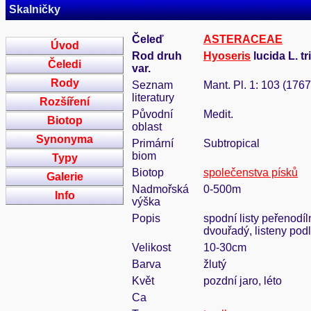
Skalničky
Čeleď
ASTERACEAE
Úvod
Rod druh
Hyoseris
lucida L. tr
Čeledi
var.
Rody
Seznam
Mant. Pl. 1: 103 (1767
literatury
Rozšíření
Původní
Medit.
Biotop
oblast
Synonyma
Primární
Subtropical
biom
Typy
Biotop
společenstva písků
Galerie
Nadmořská
0-500m
Info
výška
Popis
spodní listy peřenodíl
dvouřadý, listeny pod
Velikost
10-30cm
Barva
žlutý
Květ
pozdní jaro, léto
Ca