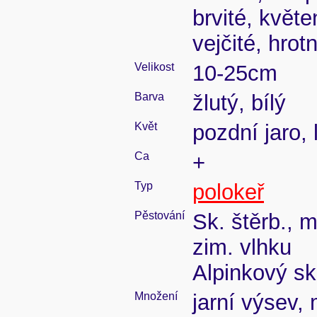
brvité, květe
vejčité, hrot
Velikost
10-25cm
Barva
žlutý, bílý
Květ
pozdní jaro, 
Ca
+
Typ
polokeř
Pěstování
Sk. štěrb., 
zim. vlhku
Alpinkový sk
Množení
jarní výsev,