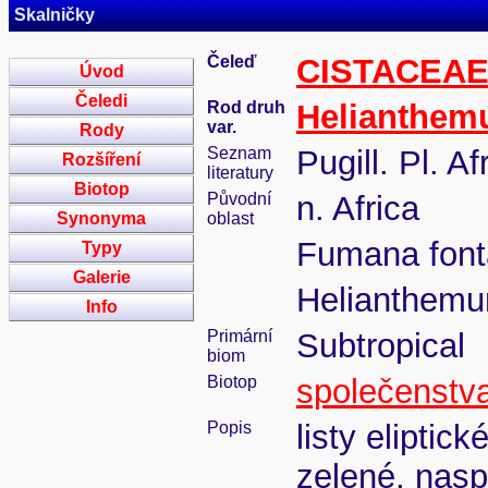
Skalničky
Čeleď
CISTACEA
Úvod
Čeledi
Rod druh
Helianthe
var.
Rody
Seznam
Pugill. Pl. A
Rozšíření
literatury
Biotop
Původní
n. Africa
Synonyma
oblast
Fumana font
Typy
Galerie
Helianthemu
Info
Primární
Subtropical
biom
Biotop
společenstva
Popis
listy eliptic
zelené, naspo