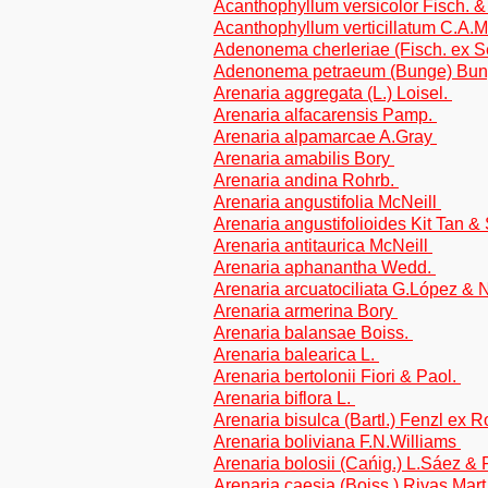
Acanthophyllum versicolor Fisch. 
Acanthophyllum verticillatum C.A.
Adenonema cherleriae (Fisch. ex Se
Adenonema petraeum (Bunge) Bu
Arenaria aggregata (L.) Loisel.
Arenaria alfacarensis Pamp.
Arenaria alpamarcae A.Gray
Arenaria amabilis Bory
Arenaria andina Rohrb.
Arenaria angustifolia McNeill
Arenaria angustifolioides Kit Tan &
Arenaria antitaurica McNeill
Arenaria aphanantha Wedd.
Arenaria arcuatociliata G.López & N
Arenaria armerina Bory
Arenaria balansae Boiss.
Arenaria balearica L.
Arenaria bertolonii Fiori & Paol.
Arenaria biflora L.
Arenaria bisulca (Bartl.) Fenzl ex 
Arenaria boliviana F.N.Williams
Arenaria bolosii (Cańig.) L.Sáez &
Arenaria caesia (Boiss.) Rivas Mart.