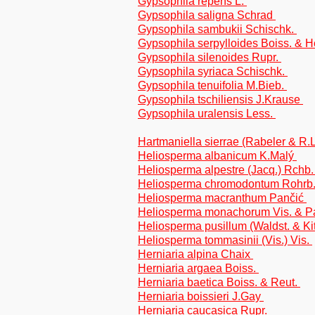
Gypsophila repens L.
Gypsophila saligna Schrad
Gypsophila sambukii Schischk.
Gypsophila serpylloides Boiss. & H
Gypsophila silenoides Rupr.
Gypsophila syriaca Schischk.
Gypsophila tenuifolia M.Bieb.
Gypsophila tschiliensis J.Krause
Gypsophila uralensis Less.
Hartmaniella sierrae (Rabeler & R
Heliosperma albanicum K.Malý
Heliosperma alpestre (Jacq.) Rchb
Heliosperma chromodontum Rohrb
Heliosperma macranthum Pančić
Heliosperma monachorum Vis. & P
Heliosperma pusillum (Waldst. & Ki
Heliosperma tommasinii (Vis.) Vis.
Herniaria alpina Chaix
Herniaria argaea Boiss.
Herniaria baetica Boiss. & Reut.
Herniaria boissieri J.Gay
Herniaria caucasica Rupr.