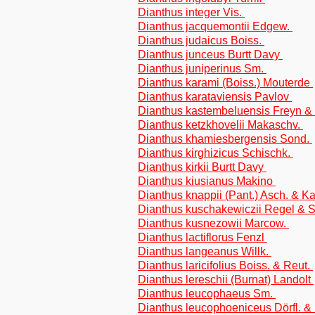
Dianthus integer Vis.
Dianthus jacquemontii Edgew.
Dianthus judaicus Boiss.
Dianthus junceus Burtt Davy
Dianthus juniperinus Sm.
Dianthus karami (Boiss.) Mouterde
Dianthus karataviensis Pavlov
Dianthus kastembeluensis Freyn & 
Dianthus ketzkhovelii Makaschv.
Dianthus khamiesbergensis Sond.
Dianthus kirghizicus Schischk.
Dianthus kirkii Burtt Davy
Dianthus kiusianus Makino
Dianthus knappii (Pant.) Asch. & K
Dianthus kuschakewiczii Regel & 
Dianthus kusnezowii Marcow.
Dianthus lactiflorus Fenzl
Dianthus langeanus Willk.
Dianthus laricifolius Boiss. & Reut.
Dianthus lereschii (Burnat) Landolt
Dianthus leucophaeus Sm.
Dianthus leucophoeniceus Dörfl. 