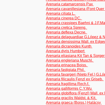
Arenaria catamarcensis Pax
Arenaria cavanillesiana (Font Quer
Arenaria ciliata L.
Arenaria cinerea DC.
Arenaria crassipes Baehni & J.F.M
Arenaria cretica Spreng.
Arenaria deflexa Decne.
Arenaria delaguardiae G.López & N
Arenaria densissima Wall. ex Edge
Arenaria dicranoides Kunth
Arenaria dyris Humbert
Arenaria eliasiana Kit Tan & Sorge
Arenaria engleriana Muschl.
Arenaria erinacea Boiss.
Arenaria fastigiata Phil.
Arenaria favargeri (Nieto Fel.) G.L
Arenaria filicaulis Fenzl ex Griseb.
Arenaria fragillima Rech.f.
Arenaria galliformis C.Y.Wu
Arenaria globiflora (Fenzl) Wall. e
Arenaria gracilis Waldst. & Kit.
Arenaria graeca (Boiss.) Halácsy