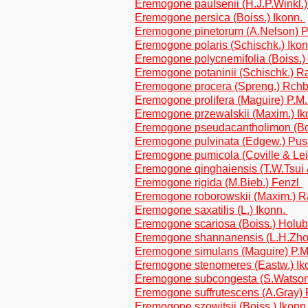
Eremogone paulsenii (H.J.P.Winkl.)
Eremogone persica (Boiss.) Ikonn.
Eremogone pinetorum (A.Nelson) P
Eremogone polaris (Schischk.) Iko
Eremogone polycnemifolia (Boiss.
Eremogone potaninii (Schischk.) 
Eremogone procera (Spreng.) Rch
Eremogone prolifera (Maguire) P.M.
Eremogone przewalskii (Maxim.) I
Eremogone pseudacantholimon (B
Eremogone pulvinata (Edgew.) Pus
Eremogone pumicola (Coville & Lei
Eremogone qinghaiensis (T.W.Tsui
Eremogone rigida (M.Bieb.) Fenzl
Eremogone roborowskii (Maxim.) 
Eremogone saxatilis (L.) Ikonn.
Eremogone scariosa (Boiss.) Holu
Eremogone shannanensis (L.H.Zho
Eremogone simulans (Maguire) P.M
Eremogone stenomeres (Eastw.) Ik
Eremogone subcongesta (S.Watson
Eremogone suffrutescens (A.Gray) 
Eremogone szowitsii (Boiss.) Ikonn