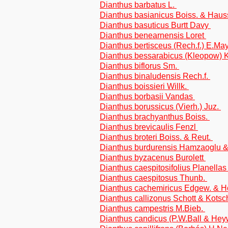
Dianthus barbatus L.
Dianthus basianicus Boiss. & Hau
Dianthus basuticus Burtt Davy
Dianthus benearnensis Loret
Dianthus bertisceus (Rech.f.) E.Ma
Dianthus bessarabicus (Kleopow) 
Dianthus biflorus Sm.
Dianthus binaludensis Rech.f.
Dianthus boissieri Willk.
Dianthus borbasii Vandas
Dianthus borussicus (Vierh.) Juz.
Dianthus brachyanthus Boiss.
Dianthus brevicaulis Fenzl
Dianthus broteri Boiss. & Reut.
Dianthus burdurensis Hamzaoglu 
Dianthus byzacenus Burolett
Dianthus caespitosifolius Planella
Dianthus caespitosus Thunb.
Dianthus cachemiricus Edgew. & H
Dianthus callizonus Schott & Kots
Dianthus campestris M.Bieb.
Dianthus candicus (P.W.Ball & He