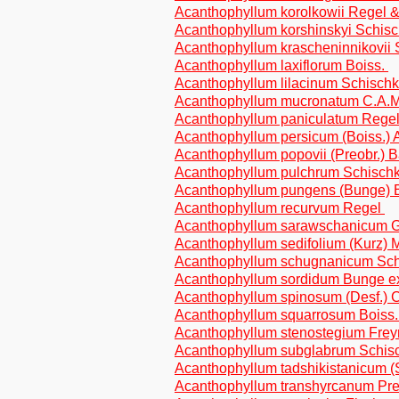
Acanthophyllum korolkowii Regel 
Acanthophyllum korshinskyi Schis
Acanthophyllum krascheninnikovii 
Acanthophyllum laxiflorum Boiss.
Acanthophyllum lilacinum Schisch
Acanthophyllum mucronatum C.A.
Acanthophyllum paniculatum Rege
Acanthophyllum persicum (Boiss.) 
Acanthophyllum popovii (Preobr.)
Acanthophyllum pulchrum Schisch
Acanthophyllum pungens (Bunge) 
Acanthophyllum recurvum Regel
Acanthophyllum sarawschanicum 
Acanthophyllum sedifolium (Kurz) 
Acanthophyllum schugnanicum Sch
Acanthophyllum sordidum Bunge e
Acanthophyllum spinosum (Desf.) 
Acanthophyllum squarrosum Boiss
Acanthophyllum stenostegium Fre
Acanthophyllum subglabrum Schis
Acanthophyllum tadshikistanicum (
Acanthophyllum transhyrcanum Pre