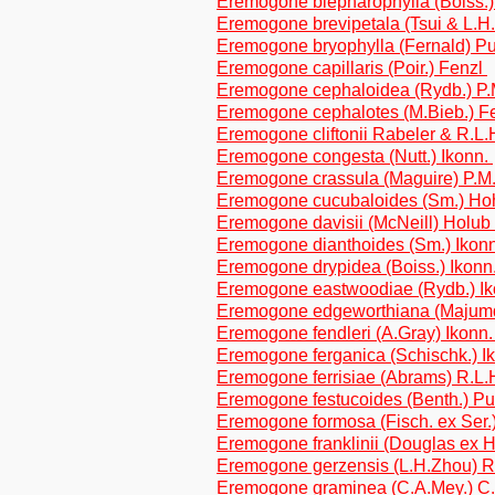
Eremogone blepharophylla (Boiss.)
Eremogone brevipetala (Tsui & L.
Eremogone bryophylla (Fernald) P
Eremogone capillaris (Poir.) Fenzl
Eremogone cephaloidea (Rydb.) P.
Eremogone cephalotes (M.Bieb.) F
Eremogone cliftonii Rabeler & R.L
Eremogone congesta (Nutt.) Ikonn.
Eremogone crassula (Maguire) P.M
Eremogone cucubaloides (Sm.) Ho
Eremogone davisii (McNeill) Holub
Eremogone dianthoides (Sm.) Ikon
Eremogone drypidea (Boiss.) Ikonn
Eremogone eastwoodiae (Rydb.) I
Eremogone edgeworthiana (Majumd
Eremogone fendleri (A.Gray) Ikonn
Eremogone ferganica (Schischk.) I
Eremogone ferrisiae (Abrams) R.L.
Eremogone festucoides (Benth.) P
Eremogone formosa (Fisch. ex Ser.
Eremogone franklinii (Douglas ex 
Eremogone gerzensis (L.H.Zhou) 
Eremogone graminea (C.A.Mey.) C