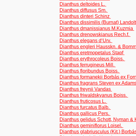
Dianthus deltoides L.
Dianthus diffusus Sm.
Dianthus dinteri Schinz
Dianthus dissimilis (Burnat) Landol
Dianthus dmanissianus M.Kuzmia
Dianthus drenowskianus Rech.f.
Dianthus elegans d‘Urv.
Dianthus engleri Hausskn. & Born
Dianthus eretmopetalus Stapf
Dianthus erythrocoleus Boiss.
Dianthus ferrugineus Mill.
Dianthus floribundus Boiss.
Dianthus formanekii Borbás ex Fo
Dianthus fragrans Steven ex Adam
Dianthus freynii Vandas
Dianthus friwaldskyanus Boiss.
Dianthus fruticosus L.
Dianthus furcatus Balb.
Dianthus gallicus Pers.
Dianthus gelidus Schott, Nyman &
Dianthus geminiflorus Loisel.
Dianthus glabriusculus (Kit.) Borbá