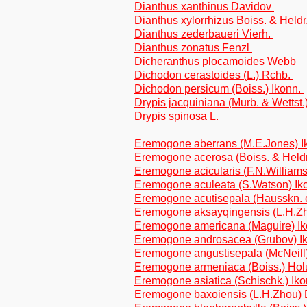
Dianthus xanthinus Davidov
Dianthus xylorrhizus Boiss. & Heldr
Dianthus zederbaueri Vierh.
Dianthus zonatus Fenzl
Dicheranthus plocamoides Webb
Dichodon cerastoides (L.) Rchb.
Dichodon persicum (Boiss.) Ikonn.
Drypis jacquiniana (Murb. & Wettst
Drypis spinosa L.
Eremogone aberrans (M.E.Jones) I
Eremogone acerosa (Boiss. & Heldr
Eremogone acicularis (F.N.Williams
Eremogone aculeata (S.Watson) Ik
Eremogone acutisepala (Hausskn. e
Eremogone aksayqingensis (L.H.Z
Eremogone americana (Maguire) I
Eremogone androsacea (Grubov) I
Eremogone angustisepala (McNeill
Eremogone armeniaca (Boiss.) Ho
Eremogone asiatica (Schischk.) Ik
Eremogone baxoiensis (L.H.Zhou) D