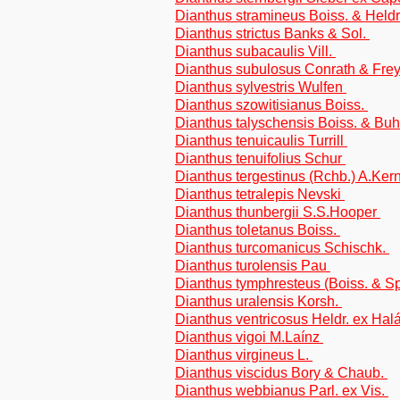
Dianthus stramineus Boiss. & Heldr
Dianthus strictus Banks & Sol.
Dianthus subacaulis Vill.
Dianthus subulosus Conrath & Fre
Dianthus sylvestris Wulfen
Dianthus szowitisianus Boiss.
Dianthus talyschensis Boiss. & Bu
Dianthus tenuicaulis Turrill
Dianthus tenuifolius Schur
Dianthus tergestinus (Rchb.) A.Ker
Dianthus tetralepis Nevski
Dianthus thunbergii S.S.Hooper
Dianthus toletanus Boiss.
Dianthus turcomanicus Schischk.
Dianthus turolensis Pau
Dianthus tymphresteus (Boiss. & S
Dianthus uralensis Korsh.
Dianthus ventricosus Heldr. ex Ha
Dianthus vigoi M.Laínz
Dianthus virgineus L.
Dianthus viscidus Bory & Chaub.
Dianthus webbianus Parl. ex Vis.