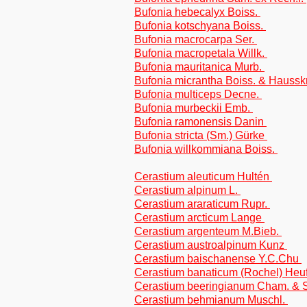
Bufonia hebecalyx Boiss.
Bufonia kotschyana Boiss.
Bufonia macrocarpa Ser.
Bufonia macropetala Willk.
Bufonia mauritanica Murb.
Bufonia micrantha Boiss. & Haussk
Bufonia multiceps Decne.
Bufonia murbeckii Emb.
Bufonia ramonensis Danin
Bufonia stricta (Sm.) Gürke
Bufonia willkommiana Boiss.
Cerastium aleuticum Hultén
Cerastium alpinum L.
Cerastium araraticum Rupr.
Cerastium arcticum Lange
Cerastium argenteum M.Bieb.
Cerastium austroalpinum Kunz
Cerastium baischanense Y.C.Chu
Cerastium banaticum (Rochel) Heuf
Cerastium beeringianum Cham. & S
Cerastium behmianum Muschl.