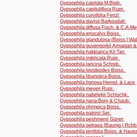
Gypsophila capitata M.Bieb.
Gypsophila capituliflora Rupr.
Gypsophila curvifolia Fenzl
Gypsophila davisii Barkoudah
Gypsophila diffusa Fisch. & C.A.Me
Gypsophila eriocalyx Boiss.
Gypsophila glandulosa (Boiss.) Wa
Gypsophila guvengorkii Armagan &
Gypsophila hakkiarica Kit Tan
Gypsophila imbricata Rupr.
Gypsophila laricina Schreb.
Gypsophila lepidioides Boiss.
Gypsophila libanotica Boiss.
Gypsophila lignosa Hemsl. & Lace
Gypsophila meyeri Rupr.
Gypsophila nabelekii Schischk.
Gypsophila nana Bory & Chaub.
Gypsophila olympica Boiss.
Gypsophila patrinii Ser.
Gypsophila peshmenii Güner
Gypsophila petraea (Baumg.) Rchb
Gypsophila pinifolia Boiss. & Haus