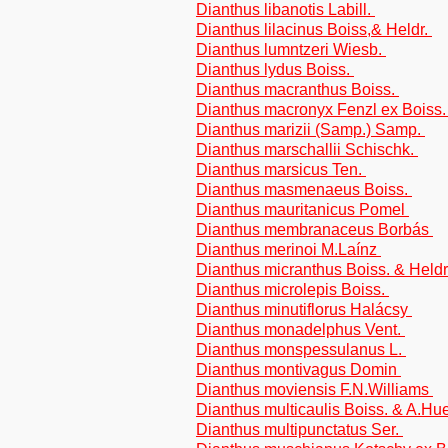
Dianthus libanotis Labill.
Dianthus lilacinus Boiss,& Heldr.
Dianthus lumntzeri Wiesb.
Dianthus lydus Boiss.
Dianthus macranthus Boiss.
Dianthus macronyx Fenzl ex Boiss
Dianthus marizii (Samp.) Samp.
Dianthus marschallii Schischk.
Dianthus marsicus Ten.
Dianthus masmenaeus Boiss.
Dianthus mauritanicus Pomel
Dianthus membranaceus Borbás
Dianthus merinoi M.Laínz
Dianthus micranthus Boiss. & Heldr
Dianthus microlepis Boiss.
Dianthus minutiflorus Halácsy
Dianthus monadelphus Vent.
Dianthus monspessulanus L.
Dianthus montivagus Domin
Dianthus moviensis F.N.Williams
Dianthus multicaulis Boiss. & A.Hu
Dianthus multipunctatus Ser.