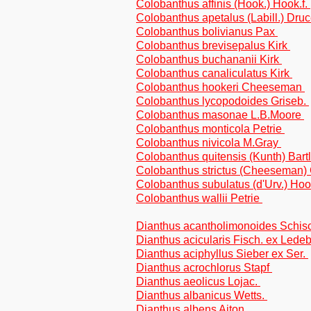
Colobanthus affinis (Hook.) Hook.f.
Colobanthus apetalus (Labill.) Dru
Colobanthus bolivianus Pax
Colobanthus brevisepalus Kirk
Colobanthus buchananii Kirk
Colobanthus canaliculatus Kirk
Colobanthus hookeri Cheeseman
Colobanthus lycopodoides Griseb.
Colobanthus masonae L.B.Moore
Colobanthus monticola Petrie
Colobanthus nivicola M.Gray
Colobanthus quitensis (Kunth) Bart
Colobanthus strictus (Cheeseman
Colobanthus subulatus (d'Urv.) Hoo
Colobanthus wallii Petrie
Dianthus acantholimonoides Schis
Dianthus acicularis Fisch. ex Lede
Dianthus aciphyllus Sieber ex Ser.
Dianthus acrochlorus Stapf
Dianthus aeolicus Lojac.
Dianthus albanicus Wetts.
Dianthus albens Aiton