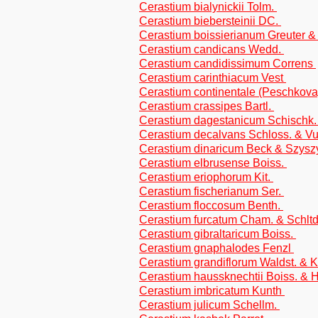
Cerastium bialynickii Tolm.
Cerastium biebersteinii DC.
Cerastium boissierianum Greuter &
Cerastium candicans Wedd.
Cerastium candidissimum Correns
Cerastium carinthiacum Vest
Cerastium continentale (Peschkov
Cerastium crassipes Bartl.
Cerastium dagestanicum Schischk
Cerastium decalvans Schloss. & V
Cerastium dinaricum Beck & Szysz
Cerastium elbrusense Boiss.
Cerastium eriophorum Kit.
Cerastium fischerianum Ser.
Cerastium floccosum Benth.
Cerastium furcatum Cham. & Schltd
Cerastium gibraltaricum Boiss.
Cerastium gnaphalodes Fenzl
Cerastium grandiflorum Waldst. & K
Cerastium haussknechtii Boiss. & 
Cerastium imbricatum Kunth
Cerastium julicum Schellm.