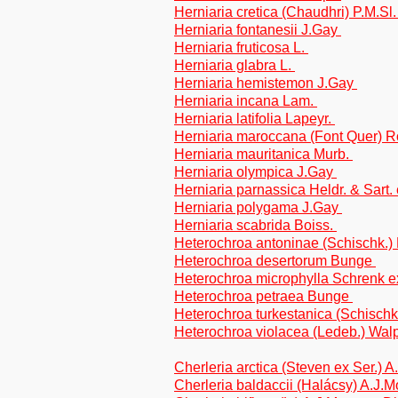
Herniaria cretica (Chaudhri) P.M.Sl
Herniaria fontanesii J.Gay
Herniaria fruticosa L.
Herniaria glabra L.
Herniaria hemistemon J.Gay
Herniaria incana Lam.
Herniaria latifolia Lapeyr.
Herniaria maroccana (Font Quer)
Herniaria mauritanica Murb.
Herniaria olympica J.Gay
Herniaria parnassica Heldr. & Sart.
Herniaria polygama J.Gay
Herniaria scabrida Boiss.
Heterochroa antoninae (Schischk.)
Heterochroa desertorum Bunge
Heterochroa microphylla Schrenk e
Heterochroa petraea Bunge
Heterochroa turkestanica (Schisch
Heterochroa violacea (Ledeb.) Wal
Cherleria arctica (Steven ex Ser.) 
Cherleria baldaccii (Halácsy) A.J.M