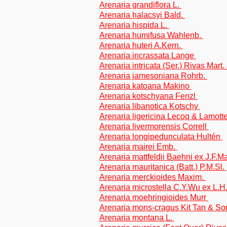
Arenaria grandiflora L.
Arenaria halacsyi Bald.
Arenaria hispida L.
Arenaria humifusa Wahlenb.
Arenaria huteri A.Kern.
Arenaria incrassata Lange
Arenaria intricata (Ser.) Rivas Mart
Arenaria jamesoniana Rohrb.
Arenaria katoana Makino
Arenaria kotschyana Fenzl
Arenaria libanotica Kotschy
Arenaria ligericina Lecoq & Lamott
Arenaria livermorensis Correll
Arenaria longipedunculata Hultén
Arenaria mairei Emb.
Arenaria mattfeldii Baehni ex J.F.M
Arenaria mauritanica (Batt.) P.M.Sl.
Arenaria merckioides Maxim.
Arenaria microstella C.Y.Wu ex L.
Arenaria moehringioides Murr
Arenaria mons-cragus Kit Tan & So
Arenaria montana L.