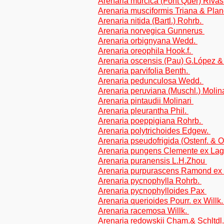
Arenaria murcica (Font Quer) Rivas 
Arenaria musciformis Triana & Pla
Arenaria nitida (Bartl.) Rohrb.
Arenaria norvegica Gunnerus
Arenaria orbignyana Wedd.
Arenaria oreophila Hook.f.
Arenaria oscensis (Pau) G.López &
Arenaria parvifolia Benth.
Arenaria pedunculosa Wedd.
Arenaria peruviana (Muschl.) Molin
Arenaria pintaudii Molinari
Arenaria pleurantha Phil.
Arenaria poeppigiana Rohrb.
Arenaria polytrichoides Edgew.
Arenaria pseudofrigida (Ostenf. & 
Arenaria pungens Clemente ex La
Arenaria puranensis L.H.Zhou
Arenaria purpurascens Ramond ex
Arenaria pycnophylla Rohrb.
Arenaria pycnophylloides Pax
Arenaria querioides Pourr. ex Willk
Arenaria racemosa Willk.
Arenaria redowskii Cham.& Schltdl