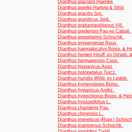
Dianthus glacialis Haenke
Dianthus goerkii Hartvig & Strid
Dianthus gracilis Sm.
Dianthus graniticus Jord.
Dianthus gratianopolitanus Vill.
Dianthus gredensis Pau ex Caball.
Dianthus grossheimii Schischk.
Dianthus gyspergerae Rouy
Dianthus haematocalyx Boiss. & He
Dianthus henteri Heuff. ex Griseb.
Dianthus hermaeensis Coss.
Dianthus hispanicus Asso
Dianthus holopetalus Turcz.
Dianthus humilis Willd. ex Ledeb.
Dianthus hymenolepis Boiss.
Dianthus hypanicus Andrz.
Dianthus hypochlorus Boiss. & Hel
Dianthus hyssopifolius L.
Dianthus charidemi Pau
Dianthus chinensis L.
Dianthus imereticus (Rupr.) Schisc
Dianthus inamoenus Schischk.
Dianthus ingoldbyi Turrill