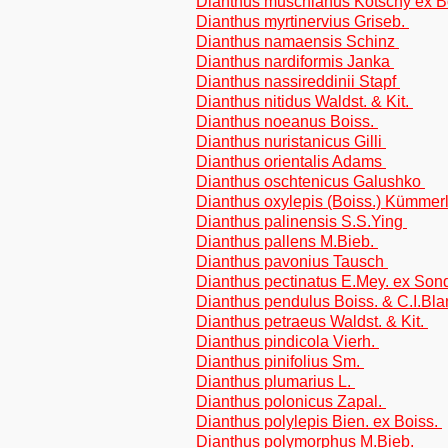
Dianthus muschianus Kotschy ex B
Dianthus myrtinervius Griseb.
Dianthus namaensis Schinz
Dianthus nardiformis Janka
Dianthus nassireddinii Stapf
Dianthus nitidus Waldst. & Kit.
Dianthus noeanus Boiss.
Dianthus nuristanicus Gilli
Dianthus orientalis Adams
Dianthus oschtenicus Galushko
Dianthus oxylepis (Boiss.) Kümmer
Dianthus palinensis S.S.Ying
Dianthus pallens M.Bieb.
Dianthus pavonius Tausch
Dianthus pectinatus E.Mey. ex Son
Dianthus pendulus Boiss. & C.I.Bl
Dianthus petraeus Waldst. & Kit.
Dianthus pindicola Vierh.
Dianthus pinifolius Sm.
Dianthus plumarius L.
Dianthus polonicus Zapal.
Dianthus polylepis Bien. ex Boiss.
Dianthus polymorphus M.Bieb.