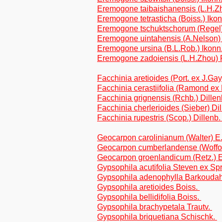
Eremogone taibaishanensis (L.H.
Eremogone tetrasticha (Boiss.) Iko
Eremogone tschuktschorum (Regel)
Eremogone uintahensis (A.Nelson)
Eremogone ursina (B.L.Rob.) Ikonn
Eremogone zadoiensis (L.H.Zhou)
Facchinia aretioides (Port. ex J.Gay
Facchinia cerastiifolia (Ramond ex
Facchinia grignensis (Rchb.) Dille
Facchinia cherlerioides (Sieber) Di
Facchinia rupestris (Scop.) Dillenb
Geocarpon carolinianum (Walter) E.
Geocarpon cumberlandense (Wofford
Geocarpon groenlandicum (Retz.) E
Gypsophila acutifolia Steven ex Sp
Gypsophila adenophylla Barkouda
Gypsophila aretioides Boiss.
Gypsophila bellidifolia Boiss.
Gypsophila brachypetala Trautv.
Gypsophila briquetiana Schischk.