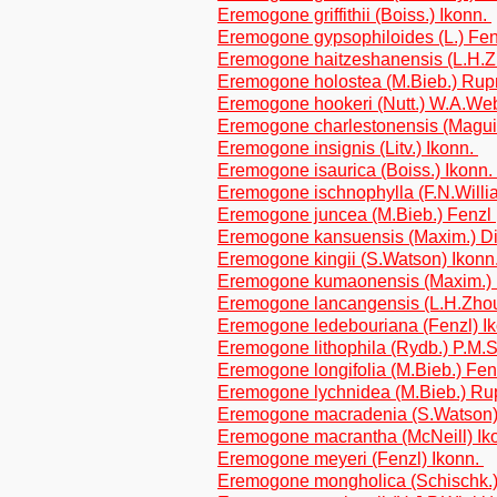
Eremogone griffithii (Boiss.) Ikonn.
Eremogone gypsophiloides (L.) Fe
Eremogone haitzeshanensis (L.H.
Eremogone holostea (M.Bieb.) Rup
Eremogone hookeri (Nutt.) W.A.We
Eremogone charlestonensis (Maguir
Eremogone insignis (Litv.) Ikonn.
Eremogone isaurica (Boiss.) Ikonn.
Eremogone ischnophylla (F.N.Will
Eremogone juncea (M.Bieb.) Fenzl
Eremogone kansuensis (Maxim.) Di
Eremogone kingii (S.Watson) Ikonn
Eremogone kumaonensis (Maxim.) 
Eremogone lancangensis (L.H.Zho
Eremogone ledebouriana (Fenzl) I
Eremogone lithophila (Rydb.) P.M.S
Eremogone longifolia (M.Bieb.) Fe
Eremogone lychnidea (M.Bieb.) Ru
Eremogone macradenia (S.Watson)
Eremogone macrantha (McNeill) Ik
Eremogone meyeri (Fenzl) Ikonn.
Eremogone mongholica (Schischk.)