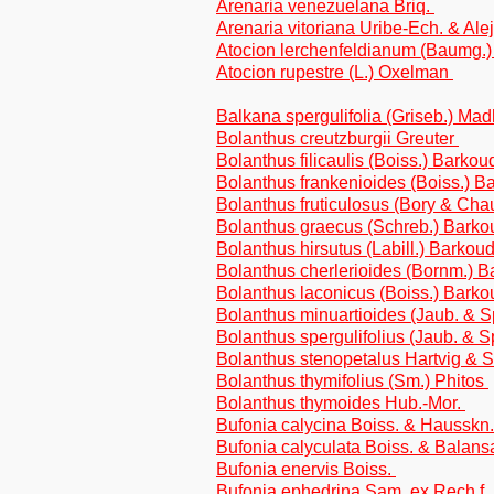
Arenaria venezuelana Briq.
Arenaria vitoriana Uribe-Ech. & Al
Atocion lerchenfeldianum (Baumg.
Atocion rupestre (L.) Oxelman
Balkana spergulifolia (Griseb.) Ma
Bolanthus creutzburgii Greuter
Bolanthus filicaulis (Boiss.) Barko
Bolanthus frankenioides (Boiss.) 
Bolanthus fruticulosus (Bory & Ch
Bolanthus graecus (Schreb.) Bark
Bolanthus hirsutus (Labill.) Barko
Bolanthus cherlerioides (Bornm.) 
Bolanthus laconicus (Boiss.) Bark
Bolanthus minuartioides (Jaub. & 
Bolanthus spergulifolius (Jaub. & 
Bolanthus stenopetalus Hartvig & S
Bolanthus thymifolius (Sm.) Phitos
Bolanthus thymoides Hub.-Mor.
Bufonia calycina Boiss. & Hausskn
Bufonia calyculata Boiss. & Balan
Bufonia enervis Boiss.
Bufonia ephedrina Sam. ex Rech.f.