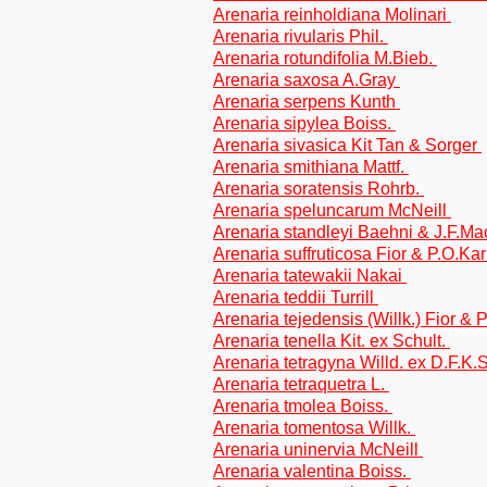
Arenaria reinholdiana Molinari
Arenaria rivularis Phil.
Arenaria rotundifolia M.Bieb.
Arenaria saxosa A.Gray
Arenaria serpens Kunth
Arenaria sipylea Boiss.
Arenaria sivasica Kit Tan & Sorger
Arenaria smithiana Mattf.
Arenaria soratensis Rohrb.
Arenaria speluncarum McNeill
Arenaria standleyi Baehni & J.F.Ma
Arenaria suffruticosa Fior & P.O.Ka
Arenaria tatewakii Nakai
Arenaria teddii Turrill
Arenaria tejedensis (Willk.) Fior & 
Arenaria tenella Kit. ex Schult.
Arenaria tetragyna Willd. ex D.F.K.S
Arenaria tetraquetra L.
Arenaria tmolea Boiss.
Arenaria tomentosa Willk.
Arenaria uninervia McNeill
Arenaria valentina Boiss.