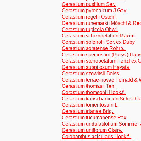
Cerastium pusillum Ser.
Cerastium pyrenaicum J.Gay
Cerastium regelii Ostenf.
Cerastium runemarkii Möschl & Rec
Cerastium rupicola Ohwi
Cerastium schizopetalum Maxim.
Cerastium soleirolii Ser. ex Duby
Cerastium soratense Rohrb.
Cerastium speciosum (Boiss.) Hau
Cerastium stenopetalum Fenzl ex G
Cerastium subpilosum Hayata
Cerastium szowitsii Boiss.
Cerastium terrae-novae Fernald &
Cerastium thomasii Ten.
Cerastium thomsonii Hook.f.
Cerastium tianschanicum Schischk
Cerastium tomentosum L.
Cerastium trianae Briq.
Cerastium tucumanense Pax
Cerastium undulatifolium Sommier 
Cerastium uniflorum Clairv.
Colobanthus acicularis Hook.f.