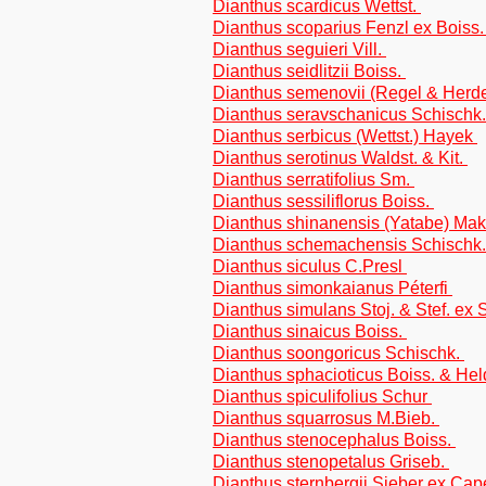
Dianthus scardicus Wettst.
Dianthus scoparius Fenzl ex Boiss
Dianthus seguieri Vill.
Dianthus seidlitzii Boiss.
Dianthus semenovii (Regel & Herde
Dianthus seravschanicus Schischk
Dianthus serbicus (Wettst.) Hayek
Dianthus serotinus Waldst. & Kit.
Dianthus serratifolius Sm.
Dianthus sessiliflorus Boiss.
Dianthus shinanensis (Yatabe) Ma
Dianthus schemachensis Schischk
Dianthus siculus C.Presl
Dianthus simonkaianus Péterfi
Dianthus simulans Stoj. & Stef. ex 
Dianthus sinaicus Boiss.
Dianthus soongoricus Schischk.
Dianthus sphacioticus Boiss. & Hel
Dianthus spiculifolius Schur
Dianthus squarrosus M.Bieb.
Dianthus stenocephalus Boiss.
Dianthus stenopetalus Griseb.
Dianthus sternbergii Sieber ex Cap