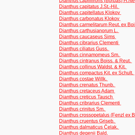
Dianthus capillifrons (Borbás) H.
Dianthus capitatus J.St.-Hil.
Dianthus capitellatus Klokov
Dianthus carbonatus Klokov
Dianthus carmelitarum Reut. ex Bo
Dianthus carthusianorum L.
Dianthus caucaseus Sims
Dianthus cibrarius Clementi
Dianthus ciliatus Guss.
Dianthus cinnamomeus Sm.
Dianthus cintranus Boiss. & Reut.
Dianthus collinus Waldst. & Kit.
Dianthus compactus Kit. ex Schult.
Dianthus costae Willk.
Dianthus crenatus Thunb.
Dianthus cretaceus Adam
Dianthus creticus Tausch
Dianthus cribrarius Clementi
Dianthus crinitus Sm.
Dianthus crossopetalus (Fenzl ex B
Dianthus cruentus Griseb.
Dianthus dalmaticus Čelak.
Dianthus degenii Bald.