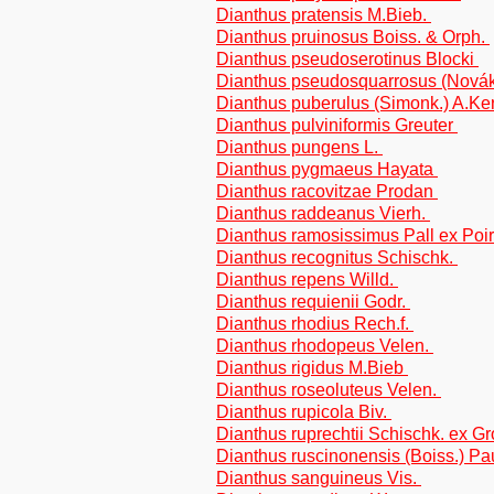
Dianthus pratensis M.Bieb.
Dianthus pruinosus Boiss. & Orph.
Dianthus pseudoserotinus Blocki
Dianthus pseudosquarrosus (Nová
Dianthus puberulus (Simonk.) A.Ke
Dianthus pulviniformis Greuter
Dianthus pungens L.
Dianthus pygmaeus Hayata
Dianthus racovitzae Prodan
Dianthus raddeanus Vierh.
Dianthus ramosissimus Pall ex Poir
Dianthus recognitus Schischk.
Dianthus repens Willd.
Dianthus requienii Godr.
Dianthus rhodius Rech.f.
Dianthus rhodopeus Velen.
Dianthus rigidus M.Bieb
Dianthus roseoluteus Velen.
Dianthus rupicola Biv.
Dianthus ruprechtii Schischk. ex G
Dianthus ruscinonensis (Boiss.) P
Dianthus sanguineus Vis.