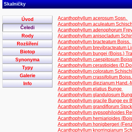
Skalničky
Acanthophyllum acerosum Sosn.
Úvod
Acanthophyllum aculeatum Schisc
Čeledi
Acanthophyllum adenophorum Fre
Rody
Acanthophyllum anisocladum Sch
Acanthophyllum bracteatum Boiss.
Rozšíření
Acanthophyllum brevibracteatum L
Biotop
Acanthophyllum bungei (Boiss.) Tra
Acanthophyllum caespitosum Bois
Synonyma
Acanthophyllum cerastioides (D.D
Typy
Acanthophyllum coloratum Schisch
Galerie
Acanthophyllum crassifolium Boiss
Acanthophyllum diezianum Hand.-
Info
Acanthophyllum elatius Bunge
Acanthophyllum glandulosum Bung
Acanthophyllum gracile Bunge ex 
Acanthophyllum grandiflorum Stoc
Acanthophyllum gypsophiloides R
Acanthophyllum herniarioides (Boi
Acanthophyllum honigbergeri (Fen
Acanthophyllum knorringianum Sch