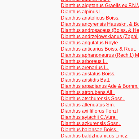
Dianthus algetanus Graells ex F.N.
Dianthus alpinus L.
Dianthus anatolicus Boiss.
Dianthus ancyrensis Hausskn. & B
Dianthus androsaceus (Boiss. & He
Dianthus andrzejowskianus (Zapal.
Dianthus angulatus Royle
Dianthus anticarius Boiss. & Reut.
Dianthus aphanoneurus (Rech.f.) 
Dianthus arboreus L.
Dianthus arenarius L.
Dianthus aristatus Boiss.
Dianthus aristidis Batt.
Dianthus arpadianus Ade & Bornm
Dianthus atrorubens All.
Dianthus atschurensis Sosn.
Dianthus attenuatus Sm.
Dianthus axilliflorus Fenzl
Dianthus aytachii C.Vural
Dianthus azkurensis Sosn.
Dianthus balansae Boiss.
Dianthus baldzhuanicus Lincz.