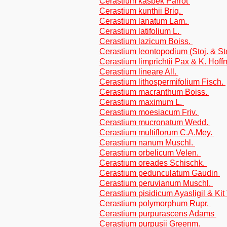
Cerastium kasbek Parrot
Cerastium kunthii Briq.
Cerastium lanatum Lam.
Cerastium latifolium L.
Cerastium lazicum Boiss.
Cerastium leontopodium (Stoj. & St
Cerastium limprichtii Pax & K. Hoff
Cerastium lineare All.
Cerastium lithospermifolium Fisch.
Cerastium macranthum Boiss.
Cerastium maximum L.
Cerastium moesiacum Friv.
Cerastium mucronatum Wedd.
Cerastium multiflorum C.A.Mey.
Cerastium nanum Muschl.
Cerastium orbelicum Velen.
Cerastium oreades Schischk.
Cerastium pedunculatum Gaudin
Cerastium peruvianum Muschl.
Cerastium pisidicum Ayasligil & Ki
Cerastium polymorphum Rupr.
Cerastium purpurascens Adams
Cerastium purpusii Greenm.