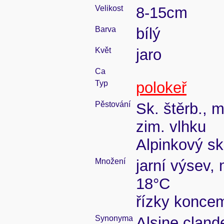
Velikost
8-15cm
Barva
bílý
Květ
jaro
Ca
Typ
polokeř
Pěstování
Sk. štěrb., 
zim. vlhku
Alpinkový sk
Množení
jarní výsev,
18°C
řízky koncem
Synonyma
Alsine clande