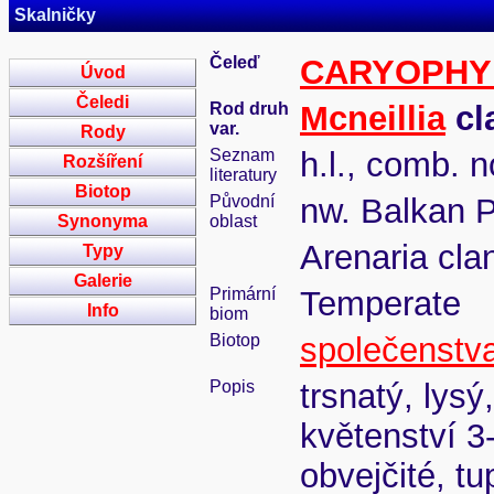
Skalničky
Čeleď
CARYOPHY
Úvod
Čeledi
Rod druh
Mcneillia
cl
var.
Rody
Seznam
h.l., comb. n
Rozšíření
literatury
Biotop
Původní
nw. Balkan P
Synonyma
oblast
Arenaria cla
Typy
Galerie
Primární
Temperate
Info
biom
Biotop
společenstva
Popis
trsnatý, lysý
květenství 3
obvejčité, tu