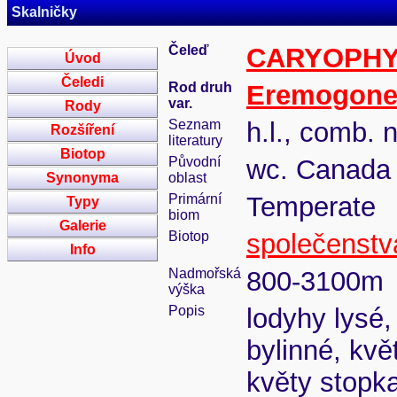
Skalničky
Čeleď
CARYOPH
Úvod
Čeledi
Rod druh
Eremogon
var.
Rody
Seznam
h.l., comb. 
Rozšíření
literatury
Biotop
Původní
wc. Canada
Synonyma
oblast
Primární
Temperate
Typy
biom
Galerie
Biotop
společenstv
Info
Nadmořská
800-3100m
výška
Popis
lodyhy lysé,
bylinné, květ
květy stopka