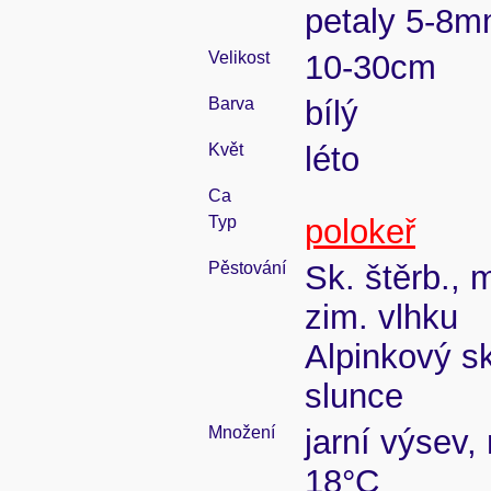
petaly 5-8
Velikost
10-30cm
Barva
bílý
Květ
léto
Ca
Typ
polokeř
Pěstování
Sk. štěrb., 
zim. vlhku
Alpinkový s
slunce
Množení
jarní výsev,
18°C