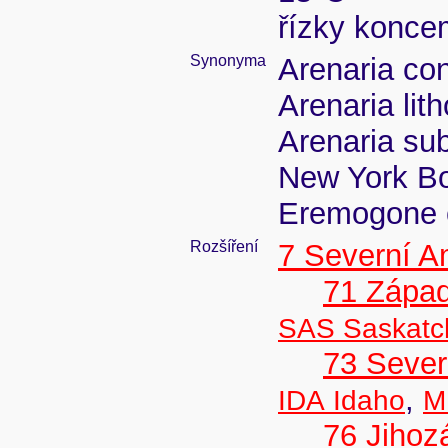
řízky konce
Synonyma
Arenaria con
Arenaria lit
Arenaria sub
New York Bo
Eremogone c
Rozšíření
7 Severní A
71 Zápa
SAS Saskat
73 Seve
,
IDA Idaho
M
76 Jiho