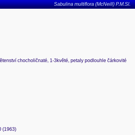
Sabulina multiflora (McNeill) P.M.Sl.
květenství chocholičnaté, 1-3květé, petaly podlouhle čárkovité
0 (1963)