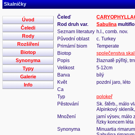
Skalničky
Čeleď
CARYOPHYLLA
Úvod
Rod druh var.
Sabulina
multiflo
Čeledi
Seznam literatury
h.l., comb. nov.
Rody
Původní oblast
c. Turkey
Rozšíření
Primární biom
Temperate
Biotop
Biotop
společenstva ska
Synonyma
Popis
žlaznatě pýřitý, t
Velikost
5-12cm
Typy
Barva
bílý
Galerie
Květ
pozdní jaro, léto
Info
Ca
Typ
polokeř
Pěstování
Sk. štěrb., málo v
Alpinkový skleník
Množení
jarní výsev, málo 
řízky koncem léta
Synonyma
Minuartia rimarum 
Sabulina rimarum v