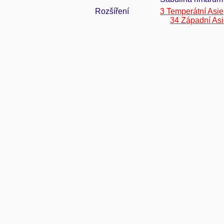
Rozšíření
3 Temperátní Asie
34 Západní As