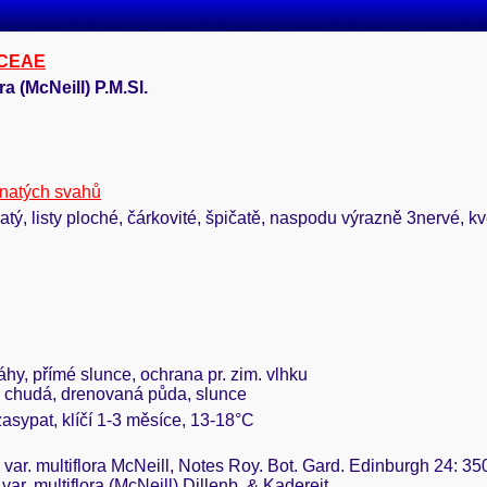
CEAE
ra (McNeill) P.M.Sl.
lnatých svahů
rnatý, listy ploché, čárkovité, špičatě, naspodu výrazně 3nervé, 
láhy, přímé slunce, ochrana pr. zim. vlhku
, chudá, drenovaná půda, slunce
zasypat, klíčí 1-3 měsíce, 13-18°C
var. multiflora McNeill, Notes Roy. Bot. Gard. Edinburgh 24: 35
ar. multiflora (McNeill) Dillenb. & Kadereit