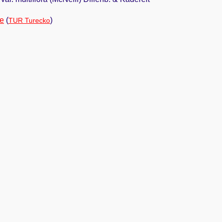
ie
(
)
TUR Turecko