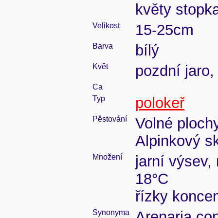
květy stopk
Velikost
15-25cm
Barva
bílý
Květ
pozdní jaro, 
Ca
Typ
polokeř
Pěstování
Volné ploch
Alpinkový sk
Množení
jarní výsev,
18°C
řízky konce
Synonyma
Arenaria con