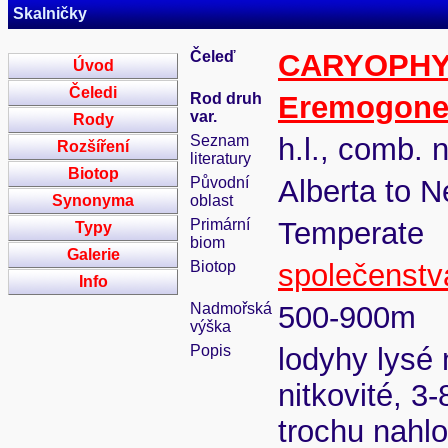
Skalničky
Čeleď
CARYOPH
Úvod
Čeledi
Rod druh
Eremogon
var.
Rody
Seznam
h.l., comb. 
Rozšíření
literatury
Biotop
Původní
Alberta to 
Synonyma
oblast
Primární
Temperate
Typy
biom
Galerie
Biotop
společenstva
Info
Nadmořská
500-900m
výška
Popis
lodyhy lysé 
nitkovité, 3
trochu nahlo