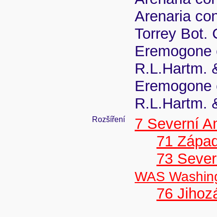
Arenaria con
Torrey Bot. 
Eremogone c
R.L.Hartm. 
Eremogone c
R.L.Hartm. 
Rozšíření
7 Severní A
71 Zápa
73 Seve
WAS Washin
76 Jiho