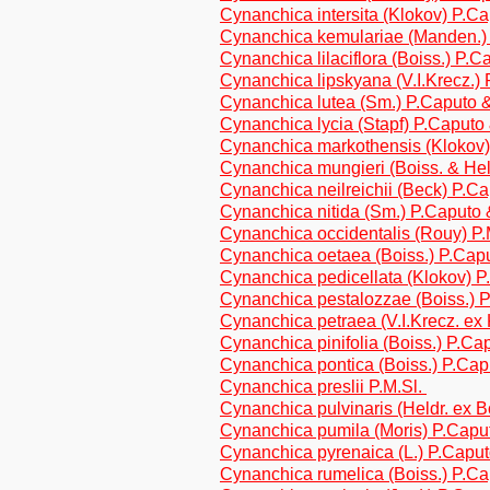
Cynanchica intersita (Klokov) P.
Cynanchica kemulariae (Manden.)
Cynanchica lilaciflora (Boiss.) P
Cynanchica lipskyana (V.I.Krecz.
Cynanchica lutea (Sm.) P.Caputo 
Cynanchica lycia (Stapf) P.Caput
Cynanchica markothensis (Klokov
Cynanchica mungieri (Boiss. & He
Cynanchica neilreichii (Beck) P.
Cynanchica nitida (Sm.) P.Caputo
Cynanchica occidentalis (Rouy) P.
Cynanchica oetaea (Boiss.) P.Cap
Cynanchica pedicellata (Klokov) 
Cynanchica pestalozzae (Boiss.) 
Cynanchica petraea (V.I.Krecz. ex 
Cynanchica pinifolia (Boiss.) P.C
Cynanchica pontica (Boiss.) P.Ca
Cynanchica preslii P.M.Sl.
Cynanchica pulvinaris (Heldr. ex 
Cynanchica pumila (Moris) P.Cap
Cynanchica pyrenaica (L.) P.Capu
Cynanchica rumelica (Boiss.) P.C