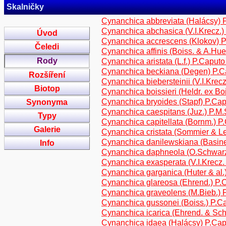
Skalničky
Cynanchica abbreviata (Halácsy)
Cynanchica abchasica (V.I.Krecz.
Úvod
Cynanchica accrescens (Klokov) 
Čeledi
Cynanchica affinis (Boiss. & A.Hu
Rody
Cynanchica aristata (L.f.) P.Capu
Cynanchica beckiana (Degen) P.C
Rozšíření
Cynanchica biebersteinii (V.I.Kre
Biotop
Cynanchica boissieri (Heldr. ex B
Cynanchica bryoides (Stapf) P.Ca
Synonyma
Cynanchica caespitans (Juz.) P.M.
Typy
Cynanchica capitellata (Bornm.) 
Galerie
Cynanchica cristata (Sommier & L
Cynanchica danilewskiana (Basine
Info
Cynanchica daphneola (O.Schwarz
Cynanchica exasperata (V.I.Krecz.
Cynanchica garganica (Huter & al
Cynanchica glareosa (Ehrend.) P
Cynanchica graveolens (M.Bieb.)
Cynanchica gussonei (Boiss.) P.C
Cynanchica icarica (Ehrend. & Sch
Cynanchica idaea (Halácsy) P.Ca