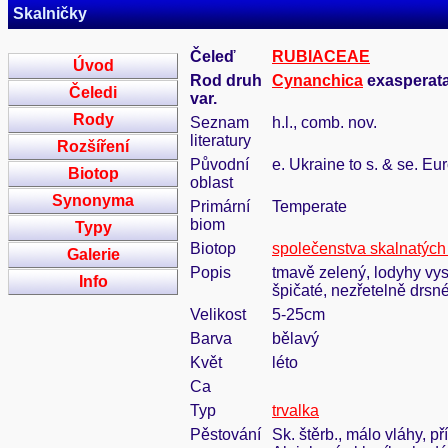
Skalničky
Čeleď
RUBIACEAE
Úvod
Rod druh
Cynanchica
exasperata 
Čeledi
var.
Rody
Seznam
h.l., comb. nov.
literatury
Rozšíření
Původní
e. Ukraine to s. & se. E
Biotop
oblast
Synonyma
Primární
Temperate
biom
Typy
Biotop
společenstva skalnatých
Galerie
Popis
tmavě zelený, lodyhy vyst
Info
špičaté, nezřetelně drsn
Velikost
5-25cm
Barva
bělavý
Květ
léto
Ca
Typ
trvalka
Pěstování
Sk. štěrb., málo vláhy, p