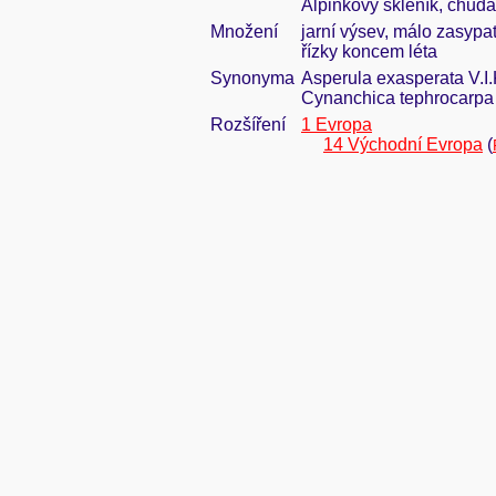
Alpinkový skleník, chud
Množení
jarní výsev, málo zasypat
řízky koncem léta
Synonyma
Asperula exasperata V.I.
Cynanchica tephrocarpa 
Rozšíření
1 Evropa
14 Východní Evropa
(