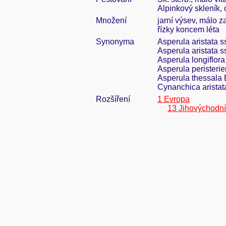
Alpinkový skleník,
Množení
jarní výsev, málo z
řízky koncem léta
Synonyma
Asperula aristata 
Asperula aristata s
Asperula longiflora
Asperula peristeri
Asperula thessala Bo
Cynanchica aristat
Rozšíření
1 Evropa
13 Jihovýchodn