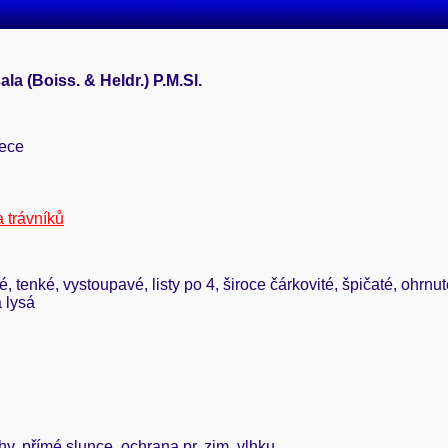
la (Boiss. & Heldr.) P.M.Sl.
eece
 trávníků
é, tenké, vystoupavé, listy po 4, široce čárkovité, špičaté, ohrnu
 lysá
áhy, přímé slunce, ochrana pr. zim. vlhku