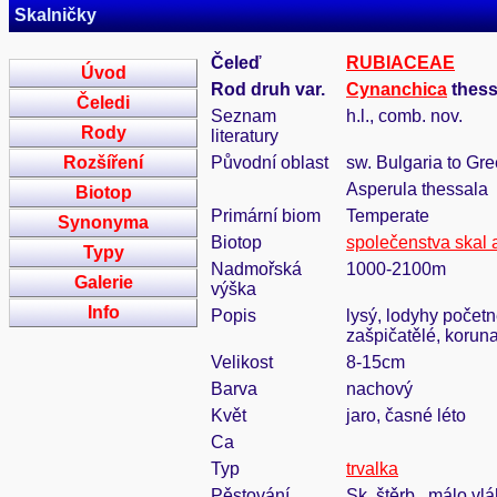
Skalničky
Čeleď
RUBIACEAE
Úvod
Rod druh var.
Cynanchica
thessa
Čeledi
Seznam
h.l., comb. nov.
Rody
literatury
Rozšíření
Původní oblast
sw. Bulgaria to Gr
Asperula thessala
Biotop
Primární biom
Temperate
Synonyma
Biotop
společenstva skal a
Typy
Nadmořská
1000-2100m
Galerie
výška
Info
Popis
lysý, lodyhy početn
zašpičatělé, koruna
Velikost
8-15cm
Barva
nachový
Květ
jaro, časné léto
Ca
Typ
trvalka
Pěstování
Sk. štěrb., málo vl