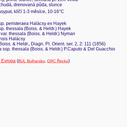
 chudá, drenovaná půda, slunce
asypat, klíčí 1-3 měsíce, 10-16°C
ssp. peristeraea Halácsy ex Hayek
sp. thessala (Boiss. & Heldr.) Hayek
 var. thessala (Boiss. & Heldr.) Nyman
ensis Halácsy
iss. & Heldr., Diagn. Pl. Orient. ser. 2, 2: 111 (1856)
a ssp. thessala (Boiss. & Heldr.) P.Caputo & Del Guacchio
í Evropa
(
,
)
BUL Bulharsko
GRC Řecko