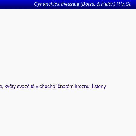
Cynanchica thessala (Boiss. & Heldr.) P.M.Sl.
té, květy svazčité v chocholičnatém hroznu, listeny