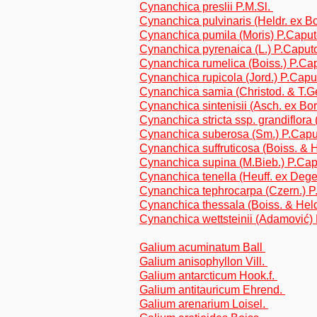
Cynanchica preslii P.M.Sl.
Cynanchica pulvinaris (Heldr. ex 
Cynanchica pumila (Moris) P.Capu
Cynanchica pyrenaica (L.) P.Capu
Cynanchica rumelica (Boiss.) P.C
Cynanchica rupicola (Jord.) P.Cap
Cynanchica samia (Christod. & T.Ge
Cynanchica sintenisii (Asch. ex B
Cynanchica stricta ssp. grandiflor
Cynanchica suberosa (Sm.) P.Cap
Cynanchica suffruticosa (Boiss. & 
Cynanchica supina (M.Bieb.) P.Ca
Cynanchica tenella (Heuff. ex Deg
Cynanchica tephrocarpa (Czern.) 
Cynanchica thessala (Boiss. & Held
Cynanchica wettsteinii (Adamović
Galium acuminatum Ball
Galium anisophyllon Vill.
Galium antarcticum Hook.f.
Galium antitauricum Ehrend.
Galium arenarium Loisel.