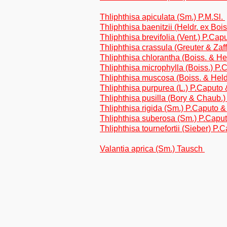
Thliphthisa apiculata (Sm.) P.M.Sl.
Thliphthisa baenitzii (Heldr. ex Bo
Thliphthisa brevifolia (Vent.) P.Ca
Thliphthisa crassula (Greuter & Za
Thliphthisa chlorantha (Boiss. & H
Thliphthisa microphylla (Boiss.) P
Thliphthisa muscosa (Boiss. & Hel
Thliphthisa purpurea (L.) P.Caputo
Thliphthisa pusilla (Bory & Chaub.) 
Thliphthisa rigida (Sm.) P.Caputo 
Thliphthisa suberosa (Sm.) P.Capu
Thliphthisa tournefortii (Sieber) P
Valantia aprica (Sm.) Tausch