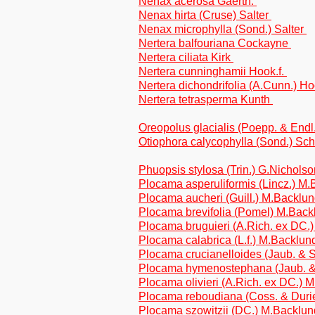
Nenax acerosa Gaertn.
Nenax hirta (Cruse) Salter
Nenax microphylla (Sond.) Salter
Nertera balfouriana Cockayne
Nertera ciliata Kirk
Nertera cunninghamii Hook.f.
Nertera dichondrifolia (A.Cunn.) Ho
Nertera tetrasperma Kunth
Oreopolus glacialis (Poepp. & Endl
Otiophora calycophylla (Sond.) Sch
Phuopsis stylosa (Trin.) G.Nichols
Plocama asperuliformis (Lincz.) M
Plocama aucheri (Guill.) M.Backlu
Plocama brevifolia (Pomel) M.Back
Plocama bruguieri (A.Rich. ex DC.
Plocama calabrica (L.f.) M.Backlun
Plocama crucianelloides (Jaub. & 
Plocama hymenostephana (Jaub. &
Plocama olivieri (A.Rich. ex DC.) 
Plocama reboudiana (Coss. & Duri
Plocama szowitzii (DC.) M.Backlun