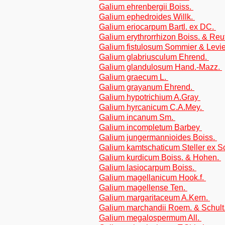
Galium ehrenbergii Boiss.
Galium ephedroides Willk.
Galium eriocarpum Bartl. ex DC.
Galium erythrorrhizon Boiss. & Reu
Galium fistulosum Sommier & Levi
Galium glabriusculum Ehrend.
Galium glandulosum Hand.-Mazz.
Galium graecum L.
Galium grayanum Ehrend.
Galium hypotrichium A.Gray
Galium hyrcanicum C.A.Mey.
Galium incanum Sm.
Galium incompletum Barbey
Galium jungermannioides Boiss.
Galium kamtschaticum Steller ex Sch
Galium kurdicum Boiss. & Hohen.
Galium lasiocarpum Boiss.
Galium magellanicum Hook.f.
Galium magellense Ten.
Galium margaritaceum A.Kern.
Galium marchandii Roem. & Schult
Galium megalospermum All.