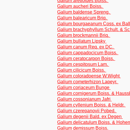
Galium aretioides Boiss.
Galium aucheri Boiss.
Galium baldense Spreng.
Galium balearicum Briq.
Galium bourgaeanum Coss. ex Bal
Galium brachyphyllum Schult. & Sch
Galium brockmannii Briq.
Galium bullatum Lipsky
Galium canum Req. ex DC.
Galium cappadocicum Boiss.
Galium ceratocarpon Boiss.
Galium cespitosum Lam.
Galium cilicicum Boiss.
Galium coloradoense W.Wight
Galium cometerhizon Lapeyr.
Galium coriaceum Bunge
Galium cornigerum Boiss. & Hauss
Galium cossonianum Jafri
Galium cyllenium Boiss. & Heldr.
Galium czerepanovii Pobed.
Galium degenii Bald. ex Degen
Galium delicatulum Boiss. & Hohe
Galium demissum Boiss.