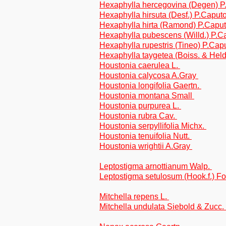
Hexaphylla hercegovina (Degen) 
Hexaphylla hirsuta (Desf.) P.Capu
Hexaphylla hirta (Ramond) P.Capu
Hexaphylla pubescens (Willd.) P.
Hexaphylla rupestris (Tineo) P.Ca
Hexaphylla taygetea (Boiss. & Hel
Houstonia caerulea L.
Houstonia calycosa A.Gray
Houstonia longifolia Gaertn.
Houstonia montana Small
Houstonia purpurea L.
Houstonia rubra Cav.
Houstonia serpyllifolia Michx.
Houstonia tenuifolia Nutt.
Houstonia wrightii A.Gray
Leptostigma arnottianum Walp.
Leptostigma setulosum (Hook.f.) F
Mitchella repens L.
Mitchella undulata Siebold & Zucc.