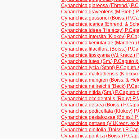
Cynanchica glareosa (Ehrend.) P.
Cynanchica graveolens (M.Bieb.) 
Cynanchica gussonei (Boiss.) P.C
Cynanchica icarica (Ehrend. & Sch
Cynanchica idaea (Halácsy) P.Cap
Cynanchica intersita (Klokov) P.C
Cynanchica kemulariae (Manden.)
Cynanchica lilaciflora (Boiss.) P.
Cynanchica lipskyana (V.I.Krecz.)
Cynanchica lutea (Sm.) P.Caputo 
Cynanchica lycia (Stapf) P.Caputo
Cynanchica markothensis (Klokov)
Cynanchica mungieri (Boiss. & Hel
Cynanchica neilreichii (Beck) P.C
Cynanchica nitida (Sm.) P.Caputo
Cynanchica occidentalis (Rouy) P.
Cynanchica oetaea (Boiss.) P.Cap
Cynanchica pedicellata (Klokov) 
Cynanchica pestalozzae (Boiss.) 
Cynanchica petraea (V.I.Krecz. ex 
Cynanchica pinifolia (Boiss.) P.C
Cynanchica pontica (Boiss.) P.Ca