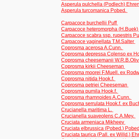
Asperula pulchella (Podlech) Ehre
Asperula turcomanica Pobed.
Carpacoce burchellii Puff
Carpacoce heteromorpha (H.Buek)
Carpacoce scabra ssp. rupestris Pu
Carpacoce vaginellata T.M.Salter
Coprosma acerosa A.Cunn.
Coprosma depressa Colenso ex Ho
Coprosma cheesemanii W.R.B.Oliv
Coprosma kirkii Cheeseman
Coprosma moorei F.Muell. ex Rod
Coprosma nitida Hook.f.
Coprosma petriei Cheeseman
Coprosma pumila Hook.f.
Coprosma rhamnoides A.Cunn.
Coprosma serrulata Hook.f. ex Bu
Crucianella maritima L.
Crucianella suaveolens C.A.Mey.
Cruciata armeniaca Mikheev
Cruciata elbrussica (Pobed.) Pobe
Cruciata taurica (Pall. ex Willd.) E