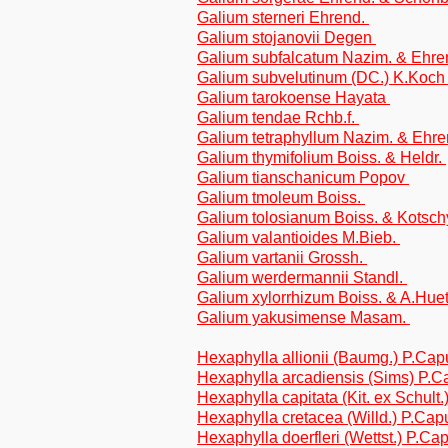
Galium sterneri Ehrend.
Galium stojanovii Degen
Galium subfalcatum Nazim. & Ehre
Galium subvelutinum (DC.) K.Koc
Galium tarokoense Hayata
Galium tendae Rchb.f.
Galium tetraphyllum Nazim. & Ehr
Galium thymifolium Boiss. & Heldr.
Galium tianschanicum Popov
Galium tmoleum Boiss.
Galium tolosianum Boiss. & Kotsc
Galium valantioides M.Bieb.
Galium vartanii Grossh.
Galium werdermannii Standl.
Galium xylorrhizum Boiss. & A.Hue
Galium yakusimense Masam.
Hexaphylla allionii (Baumg.) P.Ca
Hexaphylla arcadiensis (Sims) P.
Hexaphylla capitata (Kit. ex Schul
Hexaphylla cretacea (Willd.) P.Ca
Hexaphylla doerfleri (Wettst.) P.C