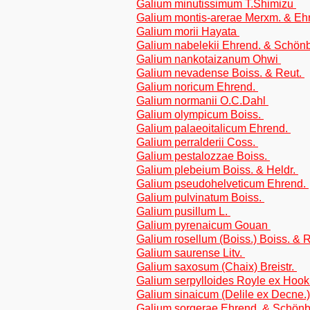
Galium minutissimum T.Shimizu
Galium montis-arerae Merxm. & Eh
Galium morii Hayata
Galium nabelekii Ehrend. & Schön
Galium nankotaizanum Ohwi
Galium nevadense Boiss. & Reut.
Galium noricum Ehrend.
Galium normanii O.C.Dahl
Galium olympicum Boiss.
Galium palaeoitalicum Ehrend.
Galium perralderii Coss.
Galium pestalozzae Boiss.
Galium plebeium Boiss. & Heldr.
Galium pseudohelveticum Ehrend.
Galium pulvinatum Boiss.
Galium pusillum L.
Galium pyrenaicum Gouan
Galium rosellum (Boiss.) Boiss. & 
Galium saurense Litv.
Galium saxosum (Chaix) Breistr.
Galium serpylloides Royle ex Hook
Galium sinaicum (Delile ex Decne.
Galium sorgerae Ehrend. & Schön