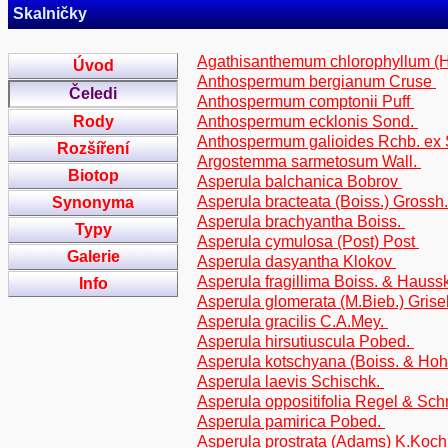
Skalničky
Agathisanthemum chlorophyllum (H
Úvod
Anthospermum bergianum Cruse
Čeledi
Anthospermum comptonii Puff
Rody
Anthospermum ecklonis Sond.
Anthospermum galioides Rchb. ex
Rozšíření
Argostemma sarmetosum Wall.
Biotop
Asperula balchanica Bobrov
Asperula bracteata (Boiss.) Grossh
Synonyma
Asperula brachyantha Boiss.
Typy
Asperula cymulosa (Post) Post
Galerie
Asperula dasyantha Klokov
Asperula fragillima Boiss. & Hauss
Info
Asperula glomerata (M.Bieb.) Gris
Asperula gracilis C.A.Mey.
Asperula hirsutiuscula Pobed.
Asperula kotschyana (Boiss. & Hoh
Asperula laevis Schischk.
Asperula oppositifolia Regel & Sc
Asperula pamirica Pobed.
Asperula prostrata (Adams) K.Koc