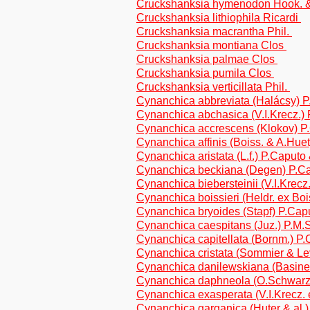
Cruckshanksia hymenodon Hook. &
Cruckshanksia lithiophila Ricardi
Cruckshanksia macrantha Phil.
Cruckshanksia montiana Clos
Cruckshanksia palmae Clos
Cruckshanksia pumila Clos
Cruckshanksia verticillata Phil.
Cynanchica abbreviata (Halácsy) 
Cynanchica abchasica (V.I.Krecz.)
Cynanchica accrescens (Klokov) P
Cynanchica affinis (Boiss. & A.Hu
Cynanchica aristata (L.f.) P.Caput
Cynanchica beckiana (Degen) P.C
Cynanchica biebersteinii (V.I.Krec
Cynanchica boissieri (Heldr. ex Bo
Cynanchica bryoides (Stapf) P.Ca
Cynanchica caespitans (Juz.) P.M.
Cynanchica capitellata (Bornm.) P
Cynanchica cristata (Sommier & Le
Cynanchica danilewskiana (Basiner
Cynanchica daphneola (O.Schwarz
Cynanchica exasperata (V.I.Krecz. 
Cynanchica garganica (Huter & al.