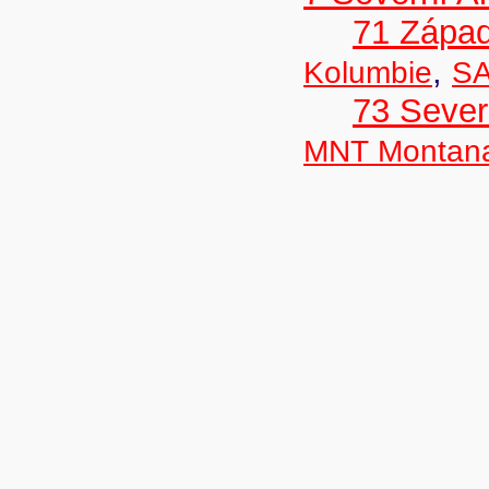
71 Zápa
,
Kolumbie
SA
73 Seve
MNT Montan