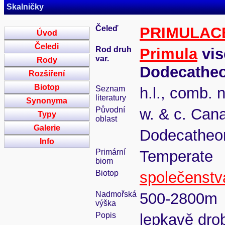
Skalničky
Čeleď
PRIMULAC
Úvod
Čeledi
Rod druh
Primula
vis
var.
Rody
Dodecathe
Rozšíření
Biotop
Seznam
h.l., comb. 
literatury
Synonyma
Původní
w. & c. Can
Typy
oblast
Galerie
Dodecatheon
Info
Primární
Temperate
biom
Biotop
společenstv
Nadmořská
500-2800m
výška
Popis
lepkavě drob