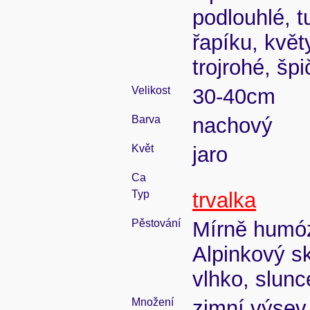
podlouhlé, t
řapíku, květ
trojrohé, šp
Velikost
30-40cm
Barva
nachový
Květ
jaro
Ca
Typ
trvalka
Pěstování
Mírně humóz
Alpinkový s
vlhko, slunc
Množení
zimní výsev,