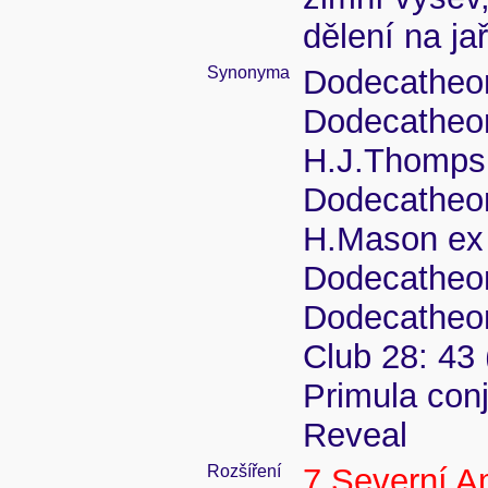
dělení na ja
Synonyma
Dodecatheon
Dodecatheon
H.J.Thomps
Dodecatheon
H.Mason ex
Dodecatheo
Dodecatheon 
Club 28: 43 
Primula conj
Reveal
Rozšíření
7 Severní A