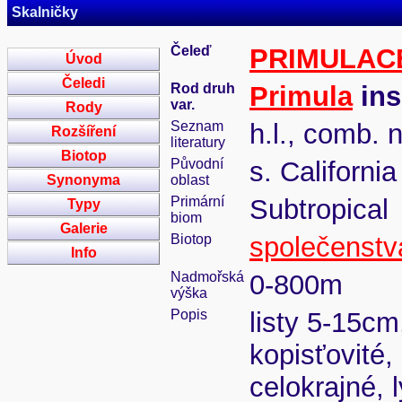
Skalničky
Čeleď
PRIMULAC
Úvod
Čeledi
Rod druh
Primula
ins
var.
Rody
Seznam
h.l., comb. 
Rozšíření
literatury
Biotop
Původní
s. California
Synonyma
oblast
Primární
Subtropical
Typy
biom
Galerie
Biotop
společenstva
Info
Nadmořská
0-800m
výška
Popis
listy 5-15cm
kopisťovité,
celokrajné, 