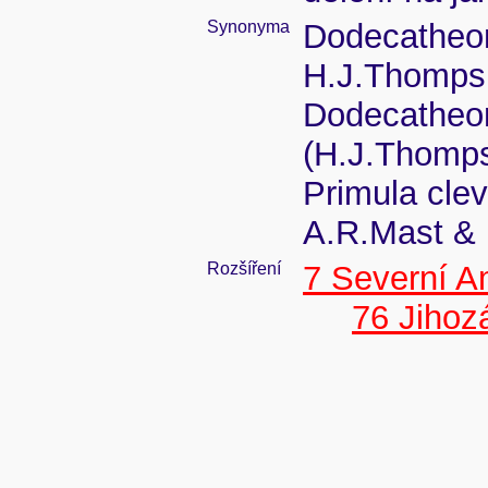
Synonyma
Dodecatheon 
H.J.Thomps.
Dodecatheon 
(H.J.Thomps
Primula clev
A.R.Mast &
Rozšíření
7 Severní A
76 Jiho