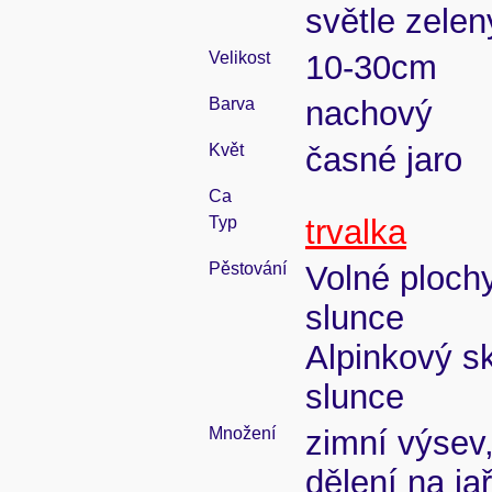
světle zelen
Velikost
10-30cm
Barva
nachový
Květ
časné jaro
Ca
Typ
trvalka
Pěstování
Volné ploch
slunce
Alpinkový s
slunce
Množení
zimní výsev,
dělení na ja