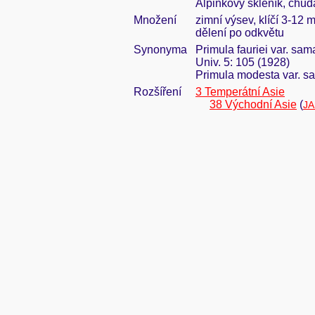
Alpinkový skleník, chu
Množení
zimní výsev, klíčí 3-12 
dělení po odkvětu
Synonyma
Primula fauriei var. sam
Univ. 5: 105 (1928)
Primula modesta var. s
Rozšíření
3 Temperátní Asie
38 Východní Asie
(
JA