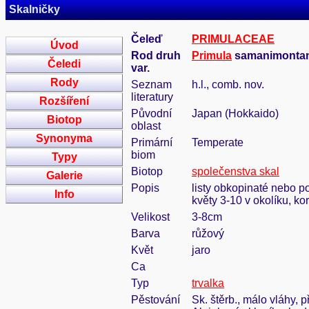
Skalničky
Čeleď
PRIMULACEAE
Úvod
Rod druh
Primula
samanimontana 
Čeledi
var.
Rody
Seznam
h.l., comb. nov.
literatury
Rozšíření
Původní
Japan (Hokkaido)
Biotop
oblast
Synonyma
Primární
Temperate
biom
Typy
Biotop
společenstva skal
Galerie
Popis
listy obkopinaté nebo p
Info
květy 3-10 v okolíku, k
Velikost
3-8cm
Barva
růžový
Květ
jaro
Ca
Typ
trvalka
Pěstování
Sk. štěrb., málo vláhy, 