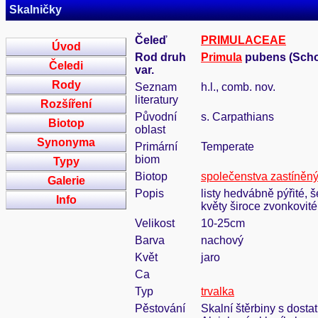
Skalničky
Čeleď
PRIMULACEAE
Úvod
Rod druh
Primula
pubens (Schott
Čeledi
var.
Rody
Seznam
h.l., comb. nov.
literatury
Rozšíření
Původní
s. Carpathians
Biotop
oblast
Synonyma
Primární
Temperate
biom
Typy
Biotop
společenstva zastíněný
Galerie
Popis
listy hedvábně pýřité, š
Info
květy široce zvonkovité
Velikost
10-25cm
Barva
nachový
Květ
jaro
Ca
Typ
trvalka
Pěstování
Skalní štěrbiny s dosta