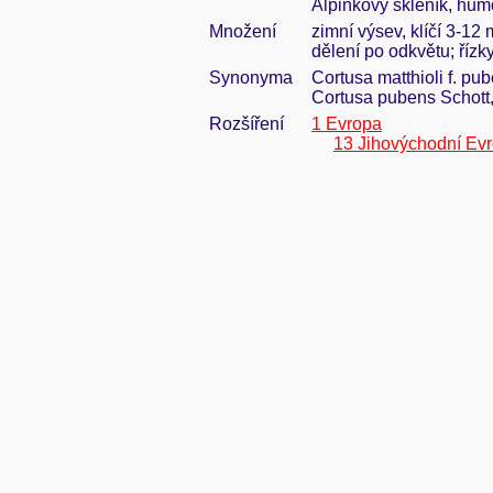
Alpinkový skleník, humó
Množení
zimní výsev, klíčí 3-12
dělení po odkvětu; řízk
Synonyma
Cortusa matthioli f. p
Cortusa pubens Schott,
Rozšíření
1 Evropa
13 Jihovýchodní Ev