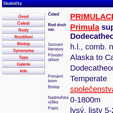
Skalničky
Čeleď
PRIMULAC
Úvod
Čeledi
Rod druh
Primula
sup
var.
Rody
Dodecathe
Rozšíření
Biotop
Seznam
h.l., comb. 
literatury
Synonyma
Původní
Alaska to Ca
Typy
oblast
Galerie
Dodecatheo
Info
Primární
Temperate
biom
Biotop
společenstva
Nadmořská
0-1800m
výška
Popis
lysý, listy 5