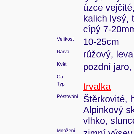
úzce vejčité
kalich lysý,
cípý 7-20m
Velikost
10-25cm
Barva
růžový, lev
Květ
pozdní jaro, 
Ca
Typ
trvalka
Pěstování
Štěrkovité, 
Alpinkový sk
vlhko, slunc
Množení
zimní výsev 