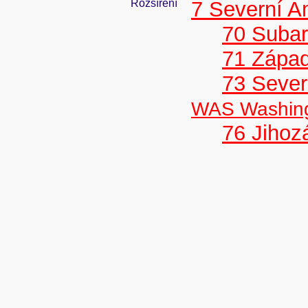
Rozšíření
7 Severní A
70 Subar
71 Zápa
73 Seve
WAS Washin
76 Jiho