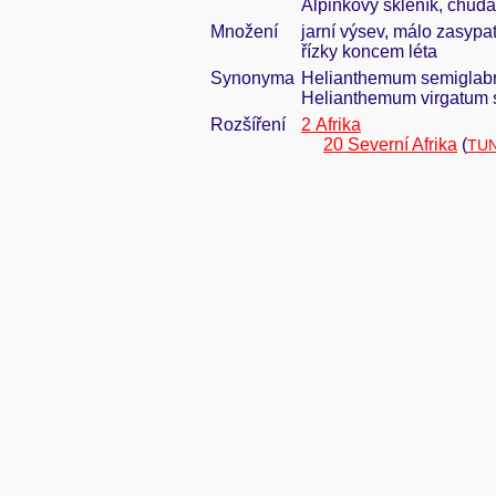
Alpinkový skleník, chud
Množení
jarní výsev, málo zasypat
řízky koncem léta
Synonyma
Helianthemum semiglabr
Helianthemum virgatum s
Rozšíření
2 Afrika
20 Severní Afrika
(
TUN