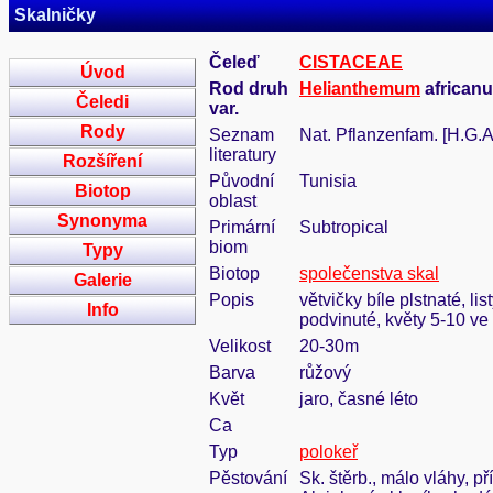
Skalničky
Čeleď
CISTACEAE
Úvod
Rod druh
Helianthemum
africanu
Čeledi
var.
Rody
Seznam
Nat. Pflanzenfam. [H.G.A
literatury
Rozšíření
Původní
Tunisia
Biotop
oblast
Synonyma
Primární
Subtropical
biom
Typy
Biotop
společenstva skal
Galerie
Popis
větvičky bíle plstnaté, l
Info
podvinuté, květy 5-10 ve 
Velikost
20-30m
Barva
růžový
Květ
jaro, časné léto
Ca
Typ
polokeř
Pěstování
Sk. štěrb., málo vláhy, p