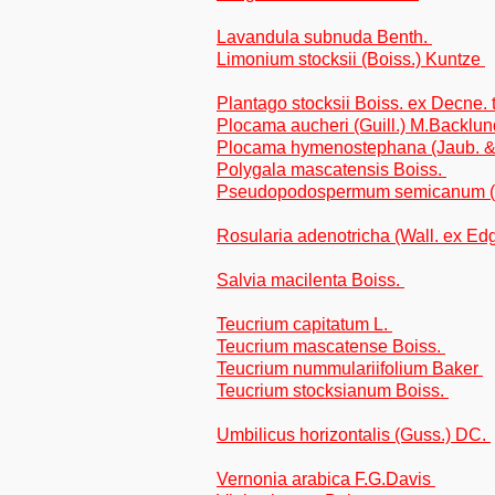
Lavandula subnuda Benth.
Limonium stocksii (Boiss.) Kuntze
Plantago stocksii Boiss. ex Decne. 
Plocama aucheri (Guill.) M.Backlu
Plocama hymenostephana (Jaub. &
Polygala mascatensis Boiss.
Pseudopodospermum semicanum (DC.
Rosularia adenotricha (Wall. ex E
Salvia macilenta Boiss.
Teucrium capitatum L.
Teucrium mascatense Boiss.
Teucrium nummulariifolium Baker
Teucrium stocksianum Boiss.
Umbilicus horizontalis (Guss.) DC.
Vernonia arabica F.G.Davis