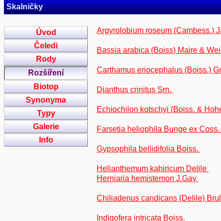
Skalničky
Argyrolobium roseum (Cambess.) Ja
Úvod
Čeledi
Bassia arabica (Boiss) Maire & Wei
Rody
Carthamus eriocephalus (Boiss.) Gr
Rozšíření
Biotop
Dianthus crinitus Sm.
Synonyma
Echiochilon kotschyi (Boiss. & Hohe
Typy
Galerie
Farsetia heliophila Bunge ex Coss
Info
Gypsophila bellidifolia Boiss.
Helianthemum kahiricum Delile
Herniaria hemistemon J.Gay
Chiliadenus candicans (Delile) Brull
Indigofera intricata Boiss.