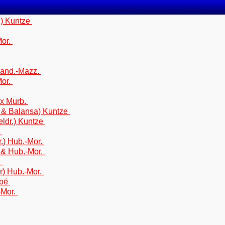
.) Kuntze
Mor.
Hand.-Mazz.
or.
x Murb.
. & Balansa) Kuntze
ldr.) Kuntze
e
.) Hub.-Mor.
& Hub.-Mor.
.
r) Hub.-Mor.
Noë
-Mor.