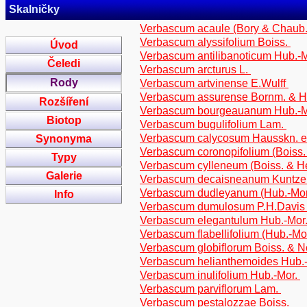
Skalničky
Verbascum acaule (Bory & Chaub
Verbascum alyssifolium Boiss.
Úvod
Verbascum antilibanoticum Hub.-
Čeledi
Verbascum arcturus L.
Rody
Verbascum artvinense E.Wulff
Verbascum assurense Bornm. & 
Rozšíření
Verbascum bourgeauanum Hub.-M
Biotop
Verbascum bugulifolium Lam.
Verbascum calycosum Hausskn. e
Synonyma
Verbascum coronopifolium (Boiss
Typy
Verbascum cylleneum (Boiss. & He
Galerie
Verbascum decaisneanum Kuntz
Verbascum dudleyanum (Hub.-Mor
Info
Verbascum dumulosum P.H.Davis 
Verbascum elegantulum Hub.-Mor
Verbascum flabellifolium (Hub.-Mo
Verbascum globiflorum Boiss. & 
Verbascum helianthemoides Hub.
Verbascum inulifolium Hub.-Mor.
Verbascum parviflorum Lam.
Verbascum pestalozzae Boiss.