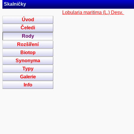
Skalničky
Lobularia maritima (L.) Desv.
Úvod
Čeledi
Rody
Rozšíření
Biotop
Synonyma
Typy
Galerie
Info