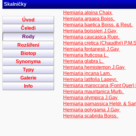
Skalničky
Herniaria alpina Chaix
Herniaria argaea Boiss.
Úvod
Herniaria baetica Boiss. & Reut.
Čeledi
Herniaria boissieri J.Gay
Rody
Herniaria caucasica Rupr.
Herniaria cretica (Chaudhri) P.M.S
Rozšíření
Herniaria fontanesii J.Gay
Biotop
Herniaria fruticosa L.
Herniaria glabra L.
Synonyma
Herniaria hemistemon J.Gay
Typy
Herniaria incana Lam.
Galerie
Herniaria latifolia Lapeyr.
Herniaria maroccana (Font Quer
Info
Herniaria mauritanica Murb.
Herniaria olympica J.Gay
Herniaria parnassica Heldr. & Sar
Herniaria polygama J.Gay
Herniaria scabrida Boiss.