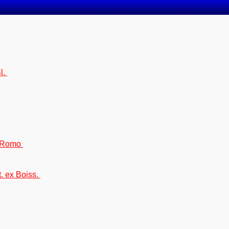
l.
) Romo
t. ex Boiss.