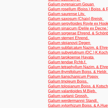
Galium pyrenaicum Gouan
Galium rosellum (Boiss.) Boiss. & 
Galium saurense Litv.
Galium saxosum (Chaix) Breistr.
Galium serpylloides Royle ex Hook
Galium sinaicum (Delile ex Decne.
Galium sorgerae Ehrend. & Schön
Galium sterneri Ehrend.
Galium stojanovii Degen
Galium subfalcatum Nazim. & Ehr
Galium subvelutinum (DC.) K.Koc
Galium tarokoense Hayata
Galium tendae Rchb.f.
Galium tetraphyllum Nazim. & Ehr
Galium thymifolium Boiss. & Heldr.
Galium tianschanicum Popov
Galium tmoleum Boiss.
Galium tolosianum Boiss. & Kotsc
Galium valantioides M.Bieb.
Galium vartanii Grossh.
Galium werdermannii Standl.
Galium xylorrhizum Boiss. & A.Hue