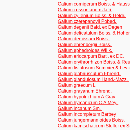
Galium cornigerum Boiss. & Haus
Galium cossonianum Jafri
Galium cyllenium Boiss. & Heldr.
Galium czerepanovii Pobed.
Galium degenii Bald. ex Degen
Galium delicatulum Boiss. & Hohe
Galium demissum Boiss.
Galium ehrenbergii Boiss.
Galium ephedroides Willk.
Galium eriocarpum Bartl. ex DC.
Galium erythrorrhizon Boiss. & Re
Galium fistulosum Sommier & Levi
Galium glabriusculum Ehrend.
Galium glandulosum Hand.-Mazz.
Galium graecum L.
Galium grayanum Ehrend.
Galium hypotrichium A.Gray
Galium hyrcanicum C.A.Mey.
Galium incanum Sm.
Galium incompletum Barbey
Galium jungermannioides Boiss.
Galium kamtschaticum Steller ex Sc