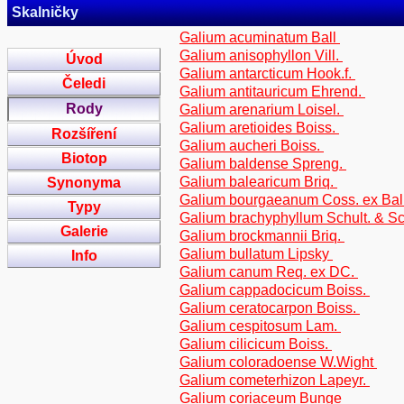
Skalničky
Galium acuminatum Ball
Galium anisophyllon Vill.
Úvod
Galium antarcticum Hook.f.
Čeledi
Galium antitauricum Ehrend.
Rody
Galium arenarium Loisel.
Galium aretioides Boiss.
Rozšíření
Galium aucheri Boiss.
Biotop
Galium baldense Spreng.
Galium balearicum Briq.
Synonyma
Galium bourgaeanum Coss. ex Bal
Typy
Galium brachyphyllum Schult. & Sch
Galerie
Galium brockmannii Briq.
Galium bullatum Lipsky
Info
Galium canum Req. ex DC.
Galium cappadocicum Boiss.
Galium ceratocarpon Boiss.
Galium cespitosum Lam.
Galium cilicicum Boiss.
Galium coloradoense W.Wight
Galium cometerhizon Lapeyr.
Galium coriaceum Bunge