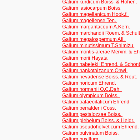
Galium kurdicum Boiss. & Hohen.
Galium lasiocarpum Boiss.
Galium magellanicum Hook.f.
Galium magellense Ten.
Galium margaritaceum A.Kern.
Galium marchandii Roem. & Schul
Galium megalospermum All.
Galium minutissimum T.Shimizu
Galium montis-arerae Merxm. & E
Galium morii Hayata
Galium nabelekii Ehrend. & Schön
Galium nankotaizanum Ohwi
Galium nevadense Boiss. & Reut.
Galium noricum Ehrend.
Galium normanii O.C.Dahl
Galium olympicum Boiss.
Galium palaeoitalicum Ehrend.
Galium perralderii Coss.
Galium pestalozzae Boiss.
Galium plebeium Boiss. & Heldr.
Galium pseudohelveticum Ehrend.
Galium pulvinatum Boiss.
Galium pusillum L.