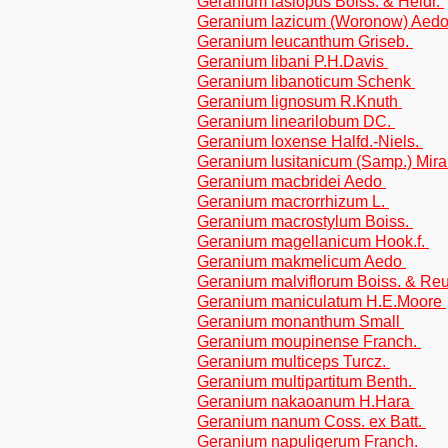
Geranium lasiopus Boiss. & Heldr.
Geranium lazicum (Woronow) Aed
Geranium leucanthum Griseb.
Geranium libani P.H.Davis
Geranium libanoticum Schenk
Geranium lignosum R.Knuth
Geranium linearilobum DC.
Geranium loxense Halfd.-Niels.
Geranium lusitanicum (Samp.) Mir
Geranium macbridei Aedo
Geranium macrorrhizum L.
Geranium macrostylum Boiss.
Geranium magellanicum Hook.f.
Geranium makmelicum Aedo
Geranium malviflorum Boiss. & Reu
Geranium maniculatum H.E.Moore
Geranium monanthum Small
Geranium moupinense Franch.
Geranium multiceps Turcz.
Geranium multipartitum Benth.
Geranium nakaoanum H.Hara
Geranium nanum Coss. ex Batt.
Geranium napuligerum Franch.