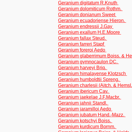
Geranium digitatum R.Knuth
Geranium dolomiticum Rothm.
Geranium donianum Sweet
Geranium ecuadoriense Hieron.
Geranium endressii J.Gay
Geranium exallum H.E.Moore
Geranium fallax Steud.
Geranium farreri Stapf
Geranium foreroi Aedo
Geranium glaberrimum Boiss. & He
Geranium gymnocaulon DC.
Geranium harveyi Briq.
Geranium himalayense Klotzsch
Geranium humboldtii Spreng.
Geranium charlesii (Aitch. & Hemsl
Geranium ibericum Cav.
Geranium jaekelae J.F.Macbr.
Geranium jahnii Standl.
Geranium jaramilloi Aedo
Geranium jubatum Hand.-Mazz.
Geranium kotschyi Boiss.
Geranium kurdicum Bornm.