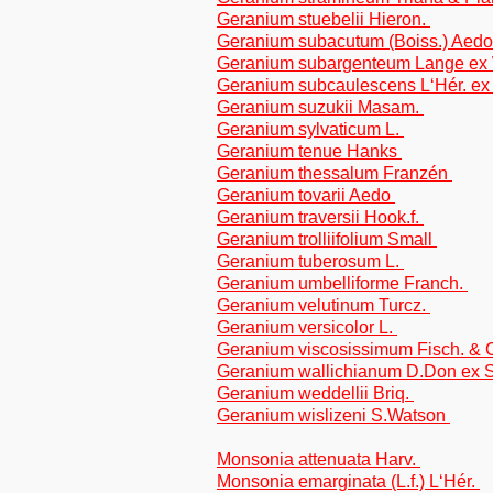
Geranium stuebelii Hieron.
Geranium subacutum (Boiss.) Aed
Geranium subargenteum Lange ex 
Geranium subcaulescens L‘Hér. e
Geranium suzukii Masam.
Geranium sylvaticum L.
Geranium tenue Hanks
Geranium thessalum Franzén
Geranium tovarii Aedo
Geranium traversii Hook.f.
Geranium trolliifolium Small
Geranium tuberosum L.
Geranium umbelliforme Franch.
Geranium velutinum Turcz.
Geranium versicolor L.
Geranium viscosissimum Fisch. & 
Geranium wallichianum D.Don ex
Geranium weddellii Briq.
Geranium wislizeni S.Watson
Monsonia attenuata Harv.
Monsonia emarginata (L.f.) L‘Hér.