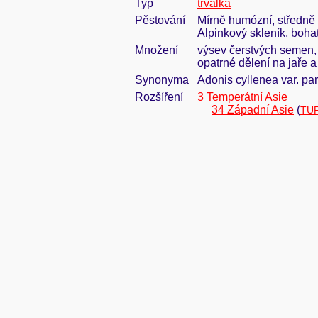
Typ
trvalka
Pěstování
Mírně humózní, středně 
Alpinkový skleník, boha
Množení
výsev čerstvých semen, 
opatrné dělení na jaře 
Synonyma
Adonis cyllenea var. pary
Rozšíření
3 Temperátní Asie
34 Západní Asie
(
TUR