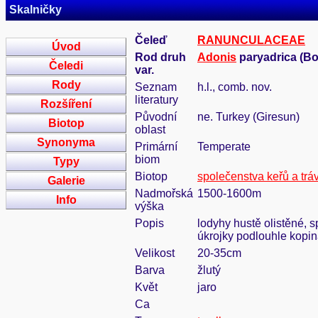
Skalničky
Čeleď
RANUNCULACEAE
Úvod
Rod druh
Adonis
paryadrica (Boi
Čeledi
var.
Rody
Seznam
h.l., comb. nov.
literatury
Rozšíření
Původní
ne. Turkey (Giresun)
Biotop
oblast
Synonyma
Primární
Temperate
biom
Typy
Biotop
společenstva keřů a trá
Galerie
Nadmořská
1500-1600m
Info
výška
Popis
lodyhy hustě olistěné, s
úkrojky podlouhle kopina
Velikost
20-35cm
Barva
žlutý
Květ
jaro
Ca