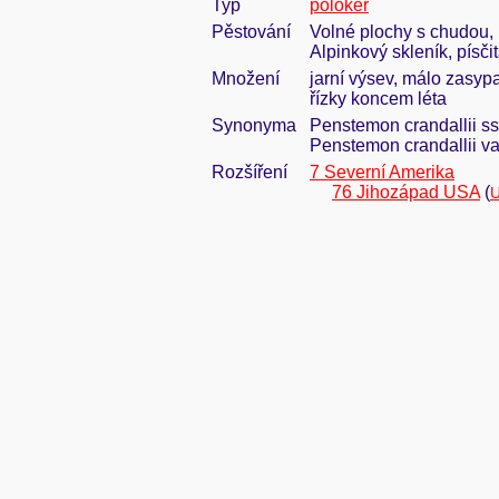
Typ
polokeř
Pěstování
Volné plochy s chudou, 
Alpinkový skleník, písči
Množení
jarní výsev, málo zasypa
řízky koncem léta
Synonyma
Penstemon crandallii ssp
Penstemon crandallii va
Rozšíření
7 Severní Amerika
76 Jihozápad USA
(
U