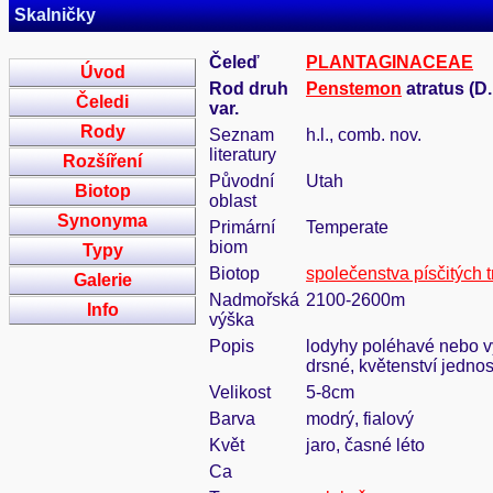
Skalničky
Čeleď
PLANTAGINACEAE
Úvod
Rod druh
Penstemon
atratus (D.
Čeledi
var.
Rody
Seznam
h.l., comb. nov.
literatury
Rozšíření
Původní
Utah
Biotop
oblast
Synonyma
Primární
Temperate
biom
Typy
Biotop
společenstva písčitých 
Galerie
Nadmořská
2100-2600m
Info
výška
Popis
lodyhy poléhavé nebo vy
drsné, květenství jedno
Velikost
5-8cm
Barva
modrý, fialový
Květ
jaro, časné léto
Ca