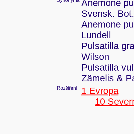
Synonyma
Anemone puls
Svensk. Bot. 
Anemone puls
Lundell
Pulsatilla g
Wilson
Pulsatilla vu
Zämelis & P
Rozšíření
1 Evropa
10 Sever