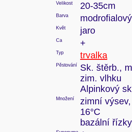
Velikost
20-35cm
Barva
modrofialový
Květ
jaro
Ca
+
Typ
trvalka
Pěstování
Sk. štěrb., 
zim. vlhku
Alpinkový sk
Množení
zimní výsev,
16°C
bazální řízk