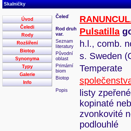
Skalničky
Čeleď
RANUNCUL
Úvod
Čeledi
Rod druh
Pulsatilla
go
var.
Rody
Seznam
h.l., comb. n
Rozšíření
literatury
Biotop
Původní
s. Sweden (
Synonyma
oblast
Primární
Temperate
Typy
biom
Galerie
Biotop
společenstv
Info
Popis
listy zpeřené
kopinaté neb
zvonkovité n
podlouhlé