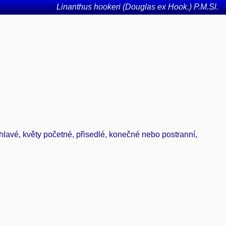
Linanthus hookeri (Douglas ex Hook.) P.M.Sl.
 pichlavé, květy početné, přisedlé, konečné nebo postranní,