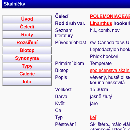
Skalničky
Čeleď
POLEMONIACEA
Úvod
Rod druh var.
Linanthus
hookeri
Čeledi
Seznam
h.l., comb. nov
Rody
literatury
Rozšíření
Původní oblast
sw. Canada to w. 
Leptodactylon hook
Biotop
Phlox hookeri
Synonyma
Primární biom
Temperate
Typy
Biotop
společenstva skaln
Galerie
Popis
větvený, hustě olist
Info
koruna miskovitá
Velikost
15-30cm
Barva
jasně žlutý
Květ
jaro
Ca
Typ
keř
Pěstování
Sk. štěrb., málo vlá
Alpinkový skleník,