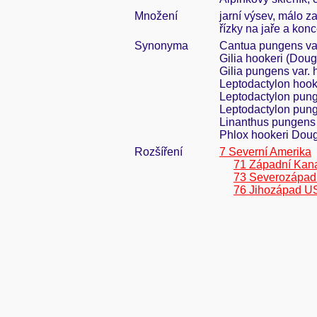
Množení
jarní výsev, málo z
řízky na jaře a kon
Synonyma
Cantua pungens var
Gilia hookeri (Doug
Gilia pungens var.
Leptodactylon hook
Leptodactylon pung
Leptodactylon pung
Linanthus pungens 
Phlox hookeri Dougl
Rozšíření
7 Severní Amerika
71 Západní Kan
73 Severozápa
76 Jihozápad U