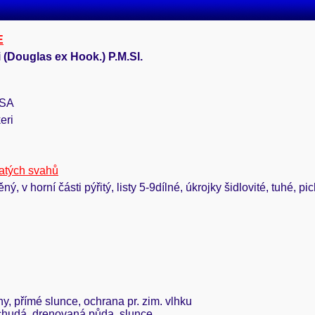
E
 (Douglas ex Hook.) P.M.Sl.
USA
eri
atých svahů
ěný, v horní části pýřitý, listy 5-9dílné, úkrojky šidlovité, tuhé,
hy, přímé slunce, ochrana pr. zim. vlhku
 chudá, drenovaná půda, slunce