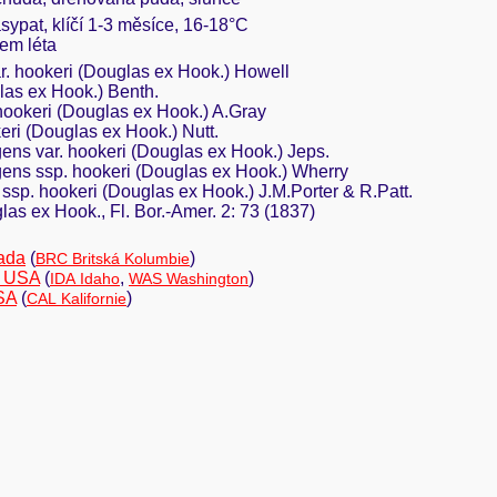
asypat, klíčí 1-3 měsíce, 16-18°C
cem léta
. hookeri (Douglas ex Hook.) Howell
las ex Hook.) Benth.
 hookeri (Douglas ex Hook.) A.Gray
eri (Douglas ex Hook.) Nutt.
ens var. hookeri (Douglas ex Hook.) Jeps.
ens ssp. hookeri (Douglas ex Hook.) Wherry
ssp. hookeri (Douglas ex Hook.) J.M.Porter & R.Patt.
as ex Hook., Fl. Bor.-Amer. 2: 73 (1837)
ada
(
)
BRC Britská Kolumbie
d USA
(
,
)
IDA Idaho
WAS Washington
SA
(
)
CAL Kalifornie