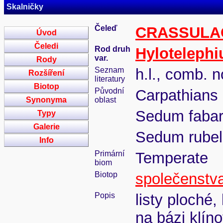
Skalničky
Čeleď
CRASSULA
Úvod
Čeledi
Rod druh
Hyloteleph
var.
Rody
Seznam
h.l., comb. n
Rozšíření
literatury
Biotop
Původní
Carpathians
Synonyma
oblast
Sedum fabar
Typy
Galerie
Sedum rube
Info
Primární
Temperate
biom
Biotop
společenstva
Popis
listy ploché,
na bázi klín