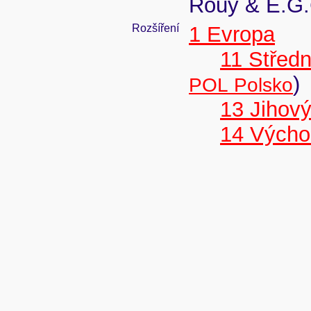
Rouy & E.G
Rozšíření
1 Evropa
11 Střed
)
POL Polsko
13 Jihov
14 Výcho