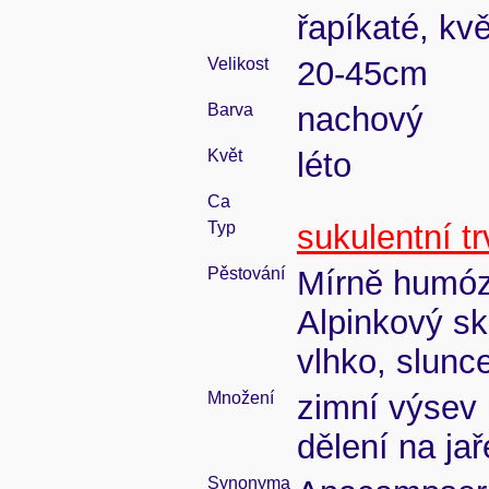
řapíkaté, kv
Velikost
20-45cm
Barva
nachový
Květ
léto
Ca
Typ
sukulentní tr
Pěstování
Mírně humózn
Alpinkový sk
vlhko, slunc
Množení
zimní výsev 
dělení na jař
Synonyma