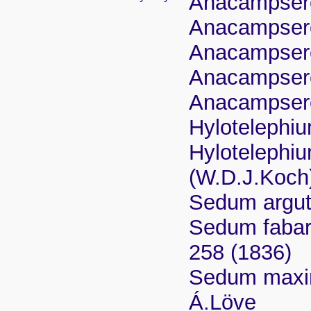
Anacampsero
Anacampsero
Anacampsero
Anacampseros
Anacampseros
Hylotelephi
Hylotelephiu
(W.D.J.Koch
Sedum argut
Sedum fabari
258 (1836)
Sedum maxim
Á.Löve