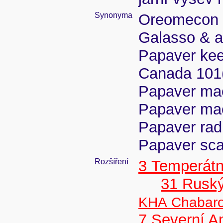
Synonyma
Oreomecon m
Galasso & a
Papaver keel
Canada 101(
Papaver mac
Papaver maco
Papaver rad
Papaver sc
Rozšíření
3 Temperátn
31 Ruský
KHA Chabar
7 Severní A