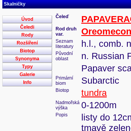
Skalničky
Čeleď
PAPAVERA
Úvod
Čeledi
Rod druh
Oreomeco
var.
Rody
Seznam
h.l., comb. 
Rozšíření
literatury
Biotop
Původní
n. Russian 
Synonyma
oblast
Papaver s
Typy
Galerie
Primární
Subarctic
Info
biom
Biotop
tundra
Nadmořská
0-1200m
výška
Popis
listy do 12c
tmavě zelené