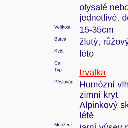
olysalé nebo
jednotlivé, 
Velikost
15-35cm
Barva
žlutý, růžov
Květ
léto
Ca
Typ
trvalka
Pěstování
Humózní vlhk
zimní kryt
Alpinkový sk
létě
Množení
jarní výsev 