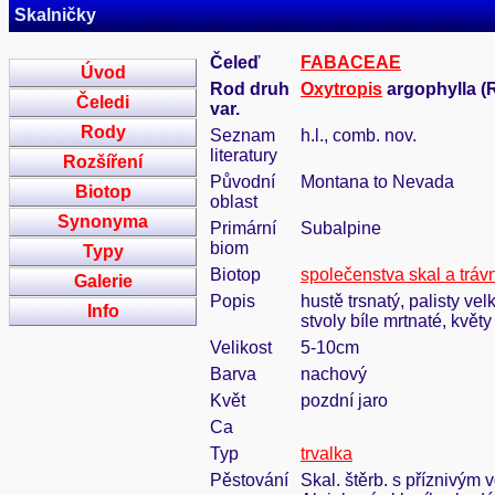
Skalničky
Čeleď
FABACEAE
Úvod
Rod druh
Oxytropis
argophylla (R
Čeledi
var.
Rody
Seznam
h.l., comb. nov.
literatury
Rozšíření
Původní
Montana to Nevada
Biotop
oblast
Synonyma
Primární
Subalpine
biom
Typy
Biotop
společenstva skal a tráv
Galerie
Popis
hustě trsnatý, palisty velk
Info
stvoly bíle mrtnaté, květ
Velikost
5-10cm
Barva
nachový
Květ
pozdní jaro
Ca
Typ
trvalka
Pěstování
Skal. štěrb. s příznivým 