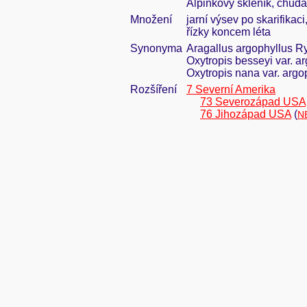
Alpinkový skleník, chudá,
Množení
jarní výsev po skarifikaci
řízky koncem léta
Synonyma
Aragallus argophyllus Ry
Oxytropis besseyi var. a
Oxytropis nana var. argop
Rozšíření
7 Severní Amerika
73 Severozápad USA
76 Jihozápad USA
(
N