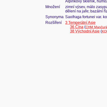
Alpinkový skleník, humózn
Množení
zimní výsev, málo zasypa
dělení na jaře; bazální ř
Synonyma
Saxifraga fortunei var. k
Rozšíření
3 Temperátní Asie
36 Čína
(
CHM Mančurij
38 Východní Asie
(
KO