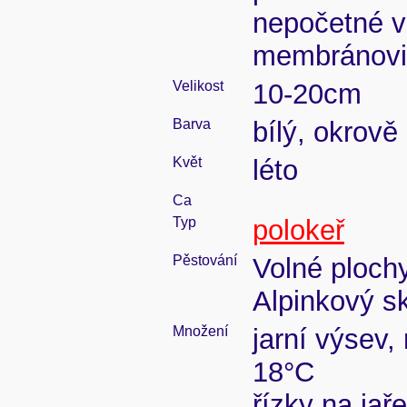
nepočetné v
membránovit
Velikost
10-20cm
Barva
bílý, okrově 
Květ
léto
Ca
Typ
polokeř
Pěstování
Volné ploch
Alpinkový sk
Množení
jarní výsev,
18°C
řízky na jař