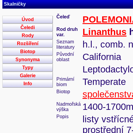
Skalničky
Čeleď
POLEMONI
Úvod
Čeledi
Rod druh
Linanthus
h
var.
Rody
Seznam
h.l., comb. 
Rozšíření
literatury
Biotop
Původní
California
Synonyma
oblast
Leptodactylo
Typy
Galerie
Primární
Temperate
Info
biom
Biotop
společenstva
Nadmořská
1400-1700
výška
Popis
listy vstřícn
prostřední 7