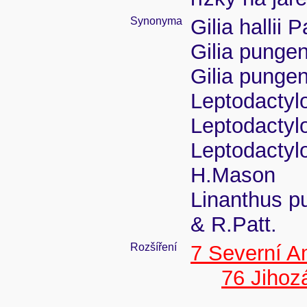
Synonyma
Gilia hallii 
Gilia pungens
Gilia pungen
Leptodactylon
Leptodactylo
Leptodactylo
H.Mason
Linanthus pu
& R.Patt.
Rozšíření
7 Severní A
76 Jiho