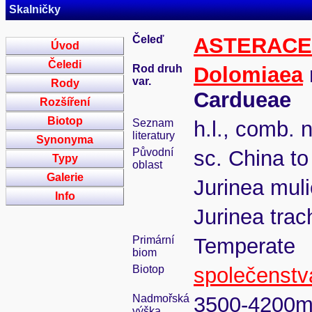
Skalničky
Čeleď
ASTERAC
Úvod
Čeledi
Rod druh
Dolomiaea
var.
Rody
Cardueae
Rozšíření
Biotop
Seznam
h.l., comb. 
literatury
Synonyma
Původní
sc. China to
Typy
oblast
Galerie
Jurinea muli
Info
Jurinea tra
Primární
Temperate
biom
Biotop
společenstv
Nadmořská
3500-4200
výška