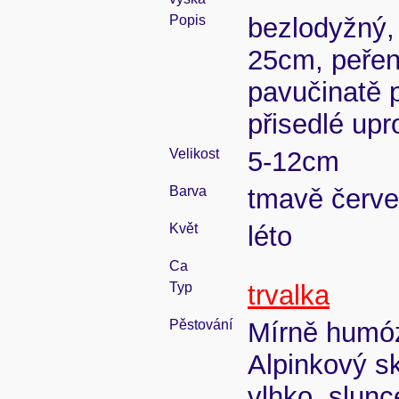
Popis
bezlodyžný, l
25cm, peřen
pavučinatě p
přisedlé upr
Velikost
5-12cm
Barva
tmavě červ
Květ
léto
Ca
Typ
trvalka
Pěstování
Mírně humóz
Alpinkový s
vlhko, slunc