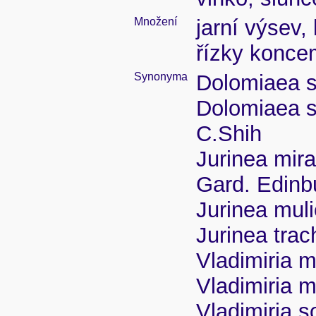
Množení
jarní výsev,
řízky konce
Synonyma
Dolomiaea so
Dolomiaea so
C.Shih
Jurinea mira
Gard. Edinb
Jurinea mul
Jurinea tra
Vladimiria m
Vladimiria m
Vladimiria so