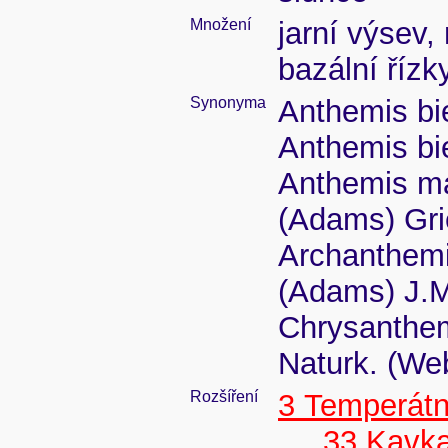
Množení
jarní výsev,
bazální řízk
Synonyma
Anthemis bi
Anthemis bi
Anthemis ma
(Adams) Gri
Archanthemi
(Adams) J.
Chrysanthem
Naturk. (We
Rozšíření
3 Temperátn
33 Kavk