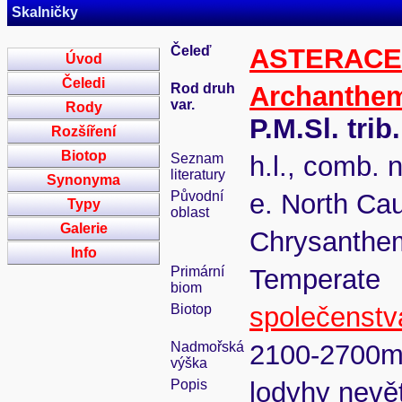
Skalničky
Čeleď
ASTERAC
Úvod
Čeledi
Rod druh
Archanthe
var.
Rody
P.M.Sl. tri
Rozšíření
Biotop
Seznam
h.l., comb. 
literatury
Synonyma
Původní
e. North Ca
Typy
oblast
Galerie
Chrysanthe
Info
Primární
Temperate
biom
Biotop
společenstv
Nadmořská
2100-2700
výška
Popis
lodyhy nevět