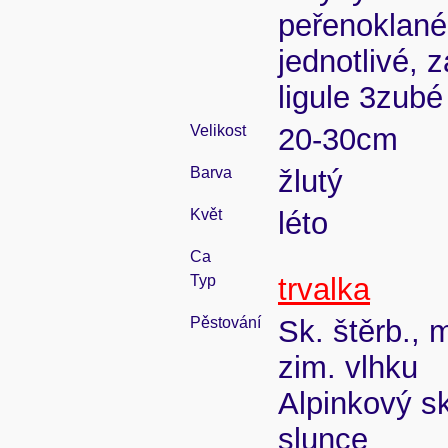
peřenoklané,
jednotlivé, 
ligule 3zubé
Velikost
20-30cm
Barva
žlutý
Květ
léto
Ca
Typ
trvalka
Pěstování
Sk. štěrb., 
zim. vlhku
Alpinkový s
slunce