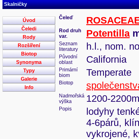
Skalničky
Čeleď
ROSACEA
Úvod
Čeledi
Rod druh
Potentilla
m
var.
Rody
Seznam
h.l., nom. no
Rozšíření
literatury
Biotop
Původní
California
Synonyma
oblast
Primární
Temperate
Typy
biom
Galerie
Biotop
společenstv
Info
Nadmořská
1200-2200
výška
Popis
lodyhy tenké
4-6párů, klí
vykrojené, k