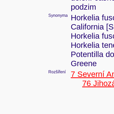
podzim
Synonyma
Horkelia fus
California [
Horkelia fu
Horkelia ten
Potentilla d
Greene
Rozšíření
7 Severní A
76 Jiho