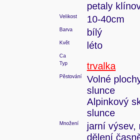
petaly klíno
Velikost
10-40cm
Barva
bílý
Květ
léto
Ca
Typ
trvalka
Pěstování
Volné ploch
slunce
Alpinkový s
slunce
Množení
jarní výsev,
dělení časně